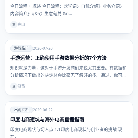
栏
今⽇流程 + 概述 今日流程：欢迎词〉自我介绍》业务介绍〉
内容简介》q&a》生意勾兑 &n…
高山
高
爱
游戏推广
2020-07-20
手游运营：正确使用手游数据分析的7个方法
游戏推
广
知识就是力量，这对于手游开发商们来说尤其重要。有数据和
分析情况下做出的决定总会比毫无了解好的多。通过，你可以
清…
没钱
没
爱
出海专栏
2020-06-22
印度电商避坑与海外电商直播指南
出海专
栏
印度电商现状与切入点 1.1印度电商现状与创业者的挑战 现
在，…