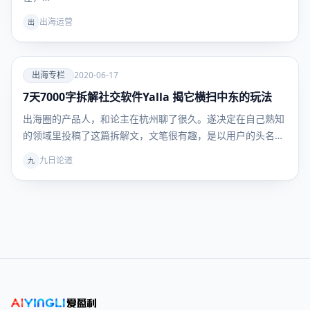
出海运营
出
爱
出海专栏
2020-06-17
7天7000字拆解社交软件Yalla 揭它横扫中东的玩法
出海专
栏
出海圈的产品人，和论主在杭州聊了很久。遂决定在自己熟知
的领域里投稿了这篇拆解文，文笔很有趣，是以用户的头名人
称…
九日论道
九