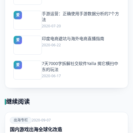
手游运营：正确使用手游数据分析的7个方
爱
法
2020-07-20
印度电商避坑与海外电商直播指南
爱
2020-06-22
7天7000字拆解社交软件Yalla 揭它横扫中
爱
东的玩法
2020-06-17
继续阅读
爱
出海专栏
2020-09-07
国内游戏出海全球化改造
出海专