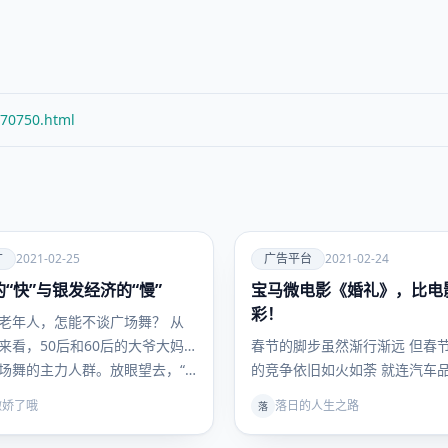
/70750.html
爱
广
2021-02-25
广告平台
2021-02-24
“快”与银发经济的“慢”
宝马微电影《婚礼》，比电
广告平
台
彩！
老年人，怎能不谈广场舞？ 从
来看，50后和60后的大爷大妈
春节的脚步虽然渐行渐远 但春
场舞的主力人群。放眼望去，“…
的竞争依旧如火如荼 就连汽车
出来凑热闹 先是奔驰携手王家
傲娇了哦
落日的人生之路
落
新…