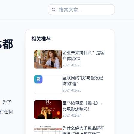
相关推荐
S都
企业未来拼什么？是客
爱
户体验CX
2021-02-25
互联网的“快”与银发经
爱
济的“慢”
2021-02-25
。为了
宝马微电影《婚礼》，
爱
比电影还精彩！
有任何
2021-02-24
为什么绝大多数品牌在
爱
爆品打造上都在做无用