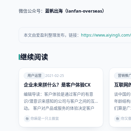
微信公众号：
蓝帆出海（lanfan-overseas）
本文由爱盈利整理发布，链接：
https://www.aiyingli.com
继续阅读
爱
爱
用户运营
2021-02-25
营销推
企业未来拼什么？是客户体验CX
用户运
互联网的
营销推
营
广
编辑导读：客户体验是通过客户的有意
谈中国的
识/潜意识来感知的公司与客户之间的互
年龄结构
动。 客户对产品或服务的体验决定客户
们算是广
满意…
你麻是一只土拨鼠
你又
你
你