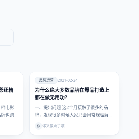
爱
品牌运营
2021-02-24
影还精
为什么绝大多数品牌在爆品打造上
品牌运
营
都在做无用功？
节档电影
一、提出问题 这2个月接触了很多的品
品牌也跑
牌，发现很多时候大家只会用常规理解的
卫带来
roi（产出/投入）来评估投放效果，但…
你又傲娇了哦
你