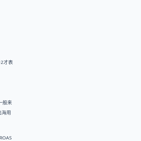
于2才表
一般来
出海用
OAS