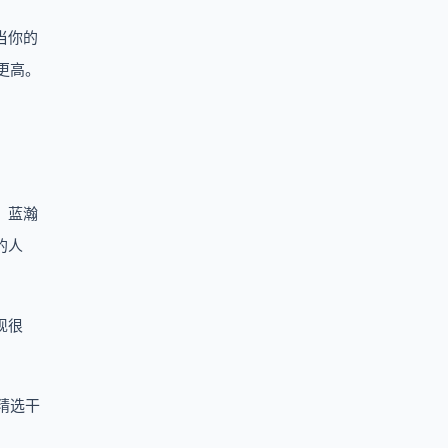
当你的
更高。
。蓝瀚
的人
现很
业精选干