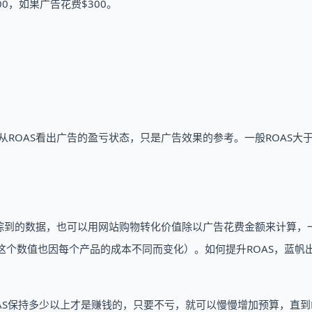
00，如果广告花费$300。
接从ROAS看出广告的盈亏状态，只是广告效果的参考。一般ROAS大
后台追踪到的数据，也可以用网站购物转化价值除以广告花费金额来计算，
这个数值也因每个产品的成本不同而变化）。如何提升ROAS，蓝帆
AS保持多少以上才是赚钱的，只要不亏，就可以慢慢增加预算，直到R