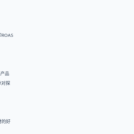
ROAS
果产品
单对探
材的好