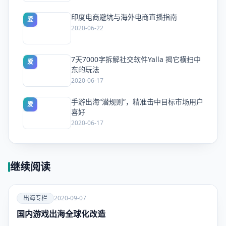
印度电商避坑与海外电商直播指南
爱
2020-06-22
7天7000字拆解社交软件Yalla 揭它横扫中
爱
东的玩法
2020-06-17
手游出海“潜规则”，精准击中目标市场用户
爱
喜好
2020-06-17
继续阅读
爱
出海专栏
2020-09-07
国内游戏出海全球化改造
出海专
栏