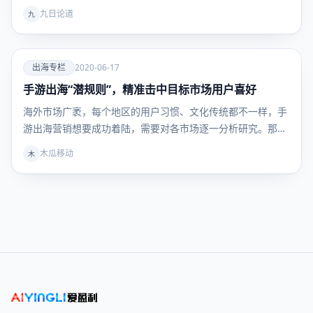
称…
九日论道
九
爱
出海专栏
2020-06-17
手游出海“潜规则”，精准击中目标市场用户喜好
出海专
栏
海外市场广袤，每个地区的用户习惯、文化传统都不一样，手
游出海营销想要成功着陆，需要对各市场逐一分析研究。那
么，…
木瓜移动
木