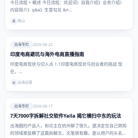
今⽇流程 + 概述 今日流程：欢迎词〉自我介绍》业务介绍〉
内容简介》q&a》生意勾兑 &n…
高山
高
爱
出海专栏
2020-06-22
印度电商避坑与海外电商直播指南
出海专
栏
印度电商现状与切入点 1.1印度电商现状与创业者的挑战 现
在，…
出海运营
出
爱
出海专栏
2020-06-17
7天7000字拆解社交软件Yalla 揭它横扫中东的玩法
出海专
栏
出海圈的产品人，和论主在杭州聊了很久。遂决定在自己熟知
的领域里投稿了这篇拆解文，文笔很有趣，是以用户的头名人