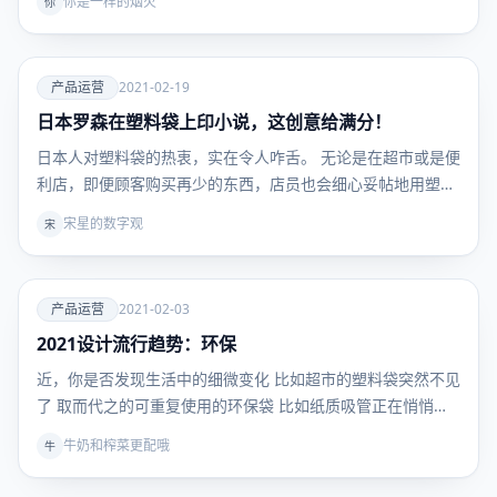
你是一样的烟火
你
爱
产品运营
2021-02-19
日本罗森在塑料袋上印小说，这创意给满分！
产品运
营
日本人对塑料袋的热衷，实在令人咋舌。 无论是在超市或是便
利店，即便顾客购买再少的东西，店员也会细心妥帖地用塑
料…
宋星的数字观
宋
爱
产品运营
2021-02-03
2021设计流行趋势：环保
产品运
营
近，你是否发现生活中的细微变化 比如超市的塑料袋突然不见
了 取而代之的可重复使用的环保袋 比如纸质吸管正在悄悄…
牛奶和榨菜更配哦
牛