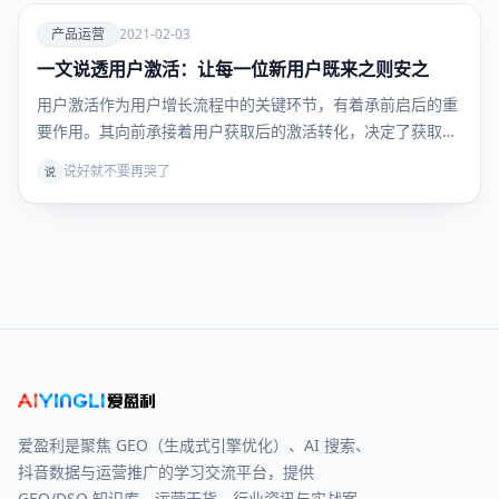
爱
产品运营
2021-02-03
一文说透用户激活：让每一位新用户既来之则安之
产品运
营
用户激活作为用户增长流程中的关键环节，有着承前启后的重
要作用。其向前承接着用户获取后的激活转化，决定了获取有
效…
说好就不要再哭了
说
爱盈利是聚焦 GEO（生成式引擎优化）、AI 搜索、
抖音数据与运营推广的学习交流平台，提供
GEO/DSO 知识库、运营干货、行业资讯与实战案