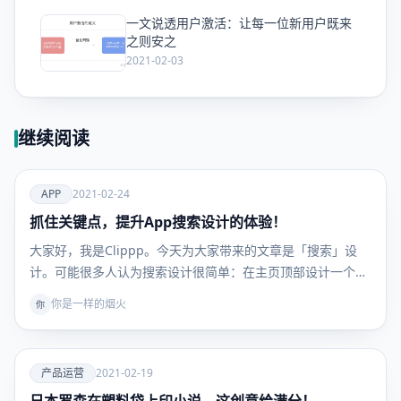
一文说透用户激活：让每一位新用户既来
爱
之则安之
2021-02-03
继续阅读
爱
APP
2021-02-24
抓住关键点，提升App搜索设计的体验！
APP
大家好，我是Clippp。今天为大家带来的文章是「搜索」设
计。可能很多人认为搜索设计很简单：在主页顶部设计一个…
你是一样的烟火
你
爱
产品运营
2021-02-19
产品运