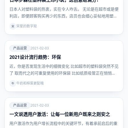
日本罗森在塑料袋上印小说，这创意给满分！
营
日本人对塑料袋的热衷，实在令人咋舌。 无论是在超市或是便
利店，即便顾客购买再少的东西，店员也会细心妥帖地用塑
料…
宋星的数字观
宋
爱
产品运营
2021-02-03
2021设计流行趋势：环保
产品运
营
近，你是否发现生活中的细微变化 比如超市的塑料袋突然不见
了 取而代之的可重复使用的环保袋 比如纸质吸管正在悄悄…
牛奶和榨菜更配哦
牛
爱
产品运营
2021-02-03
一文说透用户激活：让每一位新用户既来之则安之
产品运
营
用户激活作为用户增长流程中的关键环节，有着承前启后的重