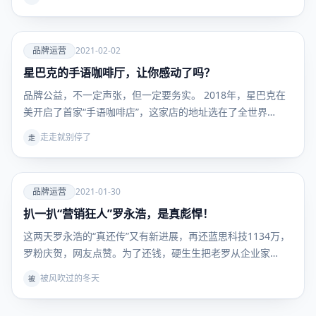
爱
品牌运营
2021-02-02
星巴克的手语咖啡厅，让你感动了吗？
品牌运
营
品牌公益，不一定声张，但一定要务实。 2018年，星巴克在
美开启了首家“手语咖啡店”，这家店的地址选在了全世界…
走走就别停了
走
爱
品牌运营
2021-01-30
扒一扒“营销狂人”罗永浩，是真彪悍！
品牌运
营
这两天罗永浩的“真还传”又有新进展，再还蓝思科技1134万，
罗粉庆贺，网友点赞。为了还钱，硬生生把老罗从企业家…
被风吹过的冬天
被