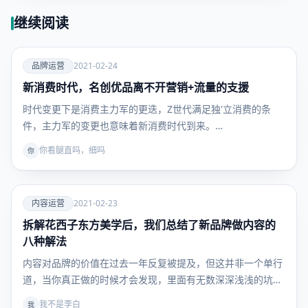
继续阅读
爱
品牌运营
2021-02-24
新消费时代，名创优品离不开营销+流量的支援
品牌运
营
时代变更下是消费主力军的更迭，Z世代满足独'立消费的条
件，主力军的变更也意味着新消费时代到来。…
你看腿直吗，细吗
你
爱
内容运营
2021-02-23
拆解花西子东方美学后，我们总结了新品牌做内容的
内容运
营
八种解法
内容对品牌的价值在过去一年反复被提及，但这并非一个单行
道，当你真正做的时候才会发现，里面有无数深深浅浅的坑，
在…
我不是李白
我