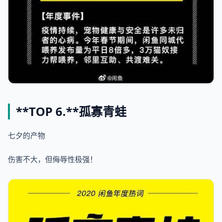
**TOP 6.**
孤寡青蛙
七夕的产物
伤害不大，但侮辱性极强！