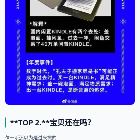
**TOP 2.**
宝贝还在吗？
乍一听还以为是过来撩的