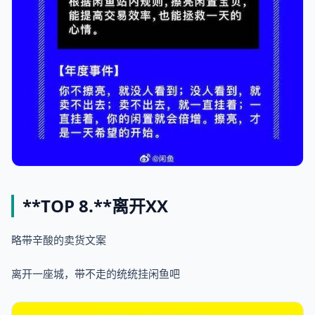
**TOP 8.**
离开XX
略带辛酸的卖货文案
离开一座城，带不走的统统挂闲鱼吧