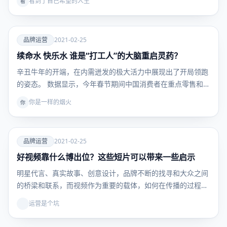
看到了自己希望的人生
看
爱
品牌运营
2021-02-25
续命水 快乐水 谁是“打工人”的大脑重启灵药？
品牌运
营
辛丑牛年的开端，在内需迸发的极大活力中展现出了开局领跑
的姿态。 数据显示，今年春节期间中国消费者在重点零售和
餐…
你是一样的烟火
你
爱
品牌运营
2021-02-25
好视频靠什么博出位？这些短片可以带来一些启示
品牌运
营
明星代言、真实故事、创意设计，品牌不断的找寻和大众之间
的桥梁和联系，而视频作为重要的载体，如何在传播的过程中
与…
运营是个坑