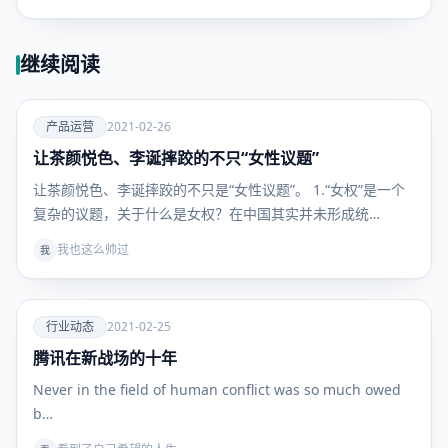
继续阅读
爱
产品运营
2021-02-26
让茶颜悦色、李诞摔跤的不只“女性议题”
产品运
营
让茶颜悦色、李诞摔跤的不只是“女性议题”。 1.“女权”是一个
复杂的议题，关于什么是女权？在中国其实并未形成统…
我也这么帅过
我
爱
行业动态
2021-02-25
腾讯在新战场的十年
行业动
态
Never in the field of human conflict was so much owed
b…