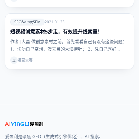
爱
SEO&amp;SEM
2021-01-23
短视频创意素材5步走，有效提升线索量！
SEO&amp;SEM
作者|大磊 做创意素材之前，首先看看自己有没有这些问题：
1、切勿自己空想，漫无目的大海捞针； 2、凭自己喜好…
运营去哪
运
爱盈利是聚焦 GEO（生成式引擎优化）、AI 搜索、