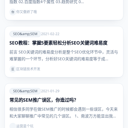
指数 02.百度指数4个属性 03.趋势研究 0…
你又傲娇了哦
你
爱
SEO&amp;SEM
2021-02-22
SEO教程：掌握5要素轻松分析SEO关键词难易度
SEO&amp;SEM
前言 SEO关键词的难易度分析是整个SEO优化环节中，灵活与
难掌握的一个环节，分析好SEO关键词的难易度等于成…
区块链技术开发
区
爱
SEO&amp;SEM
2021-01-29
常见的SEM推广误区，你造过吗？
SEO&amp;SEM
相信很多同学在做SEM推广的时候都会遇到一些误区，今天来
和大家聊聊推广中常见的几个误区。 1、南波万方能显出我…
运营是个坑