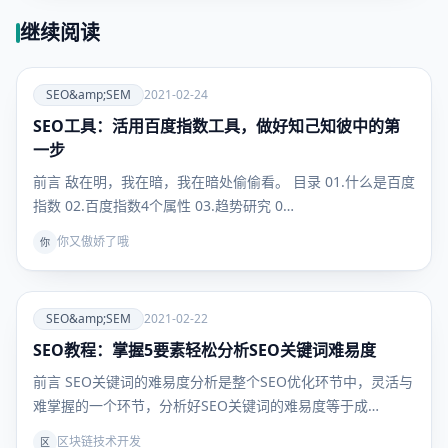
继续阅读
爱
SEO&amp;SEM
2021-02-24
SEO工具：活用百度指数工具，做好知己知彼中的第
SEO&amp;SEM
一步
前言 敌在明，我在暗，我在暗处偷偷看。 目录 01.什么是百度
指数 02.百度指数4个属性 03.趋势研究 0…
你又傲娇了哦
你
爱
SEO&amp;SEM
2021-02-22
SEO教程：掌握5要素轻松分析SEO关键词难易度
SEO&amp;SEM
前言 SEO关键词的难易度分析是整个SEO优化环节中，灵活与
难掌握的一个环节，分析好SEO关键词的难易度等于成…
区块链技术开发
区