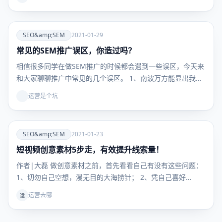
爱
SEO&amp;SEM
2021-01-29
常见的SEM推广误区，你造过吗？
SEO&amp;SEM
相信很多同学在做SEM推广的时候都会遇到一些误区，今天来
和大家聊聊推广中常见的几个误区。 1、南波万方能显出我…
运营是个坑
爱
SEO&amp;SEM
2021-01-23
短视频创意素材5步走，有效提升线索量！
SEO&amp;SEM
作者|大磊 做创意素材之前，首先看看自己有没有这些问题：
1、切勿自己空想，漫无目的大海捞针； 2、凭自己喜好…
运营去哪
运