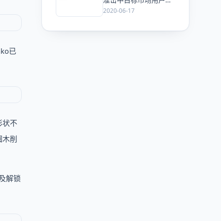
好
2020-06-17
nko已
形状不
圆木削
及解锁