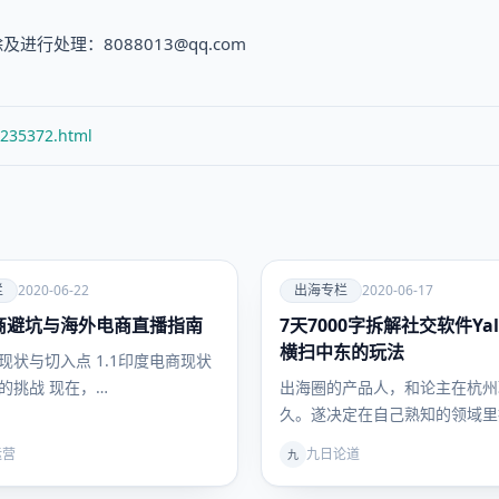
处理：8088013@qq.com
/235372.html
爱
栏
2020-06-22
出海专栏
2020-06-17
商避坑与海外电商直播指南
7天7000字拆解社交软件Yal
出海专
栏
横扫中东的玩法
现状与切入点 1.1印度电商现状
的挑战 现在，…
出海圈的产品人，和论主在杭州
久。遂决定在自己熟知的领域里
篇拆解文，文笔很有趣，是以用
运营
九日论道
九
人称…