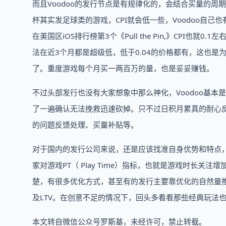
而且Voodoo的发行节点是有规律化的，会结合买量的
杯其实发足球类的游戏，CPI就会低一些，Voodoo自
在美国区iOS排行榜第3个《Pull the Pin,》CPI也
法在近3个月都是超级低，低于0.04的价格都有，这也是为什么
了。重度游戏每个月买一两百万的量，也是妥妥赚钱。
不过头部发行也没有大家想象中那么神化，Voodoo基本
了一遍确认无法挽救迅速砍掉。只不过日积月累真的耐心
的问题反馈处理、买量补贴等。
对于国内的发行公司来说，还是应该找准自身优势和特点
家对游戏PT（ Play Time）指标，也就是游戏时长
楚，有很多优化方式，甚至有的发行主要靠优化的自然量推
及LTV。在创意不足的情况下，回头多看看那些经典玩法
本文转自微信公众号罗斯基，未经许可，禁止转载。