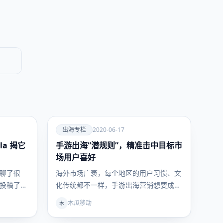
爱
出海专栏
2020-06-17
la 揭它
手游出海“潜规则”，精准击中目标市
出海专
栏
场用户喜好
聊了很
海外市场广袤，每个地区的用户习惯、文
投稿了这
化传统都不一样，手游出海营销想要成功
户的头名
着陆，需要对各市场逐一分析研究。那
木瓜移动
木
么，…