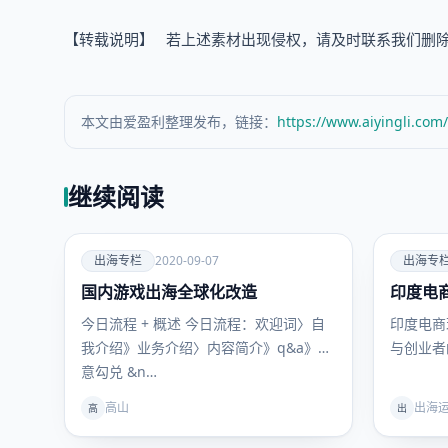
【转载说明】 若上述素材出现侵权，请及时联系我们删除及进行
本文由爱盈利整理发布，链接：
https://www.aiyingli.com
继续阅读
爱
爱
出海专栏
2020-09-07
出海专
国内游戏出海全球化改造
出海专
印度电
出海专
栏
栏
今⽇流程 + 概述 今日流程：欢迎词〉自
印度电商
我介绍》业务介绍〉内容简介》q&a》生
与创业者
意勾兑 &n…
高山
出海
高
出