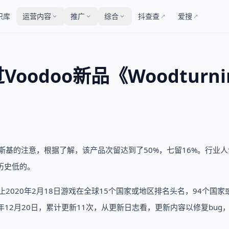
识库
运营内容
推广
综合
抖查查
爱搜
↗
↗
oodoo新品《Woodturni
引起了罗斯基的注意，根据了解，该产品次留达到了50%，七留16%。行业
I历史低的。
戏。截止2020年2月18日游戏在全球15个国家或地区排名头名，94个国
9年12月20日，累计更新11次，从更新日志看，更新内容以修复bug