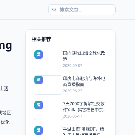
相关推荐
ng
国内游戏出海全球化改
爱
造
2020-09-07
印度电商避坑与海外电
爱
商直播指南
人士透
2020-06-22
7天7000字拆解社交软
爱
件Yalla 揭它横扫中东
家或地区
的玩法
2020-06-17
，优化
手游出海“潜规则”，精
爱
准击中目标市场用户喜