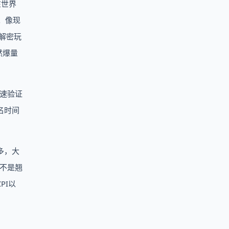
在世界
。像现
。解密玩
然爆量
快速验证
名时间
多，大
并不是翘
PI以