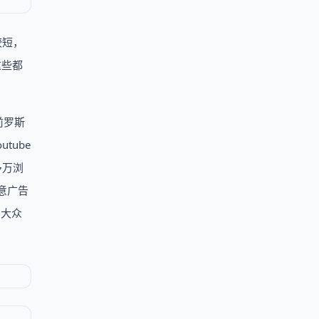
较短，
这些都
前罗斯
tube
多万浏
创意广告
加大众