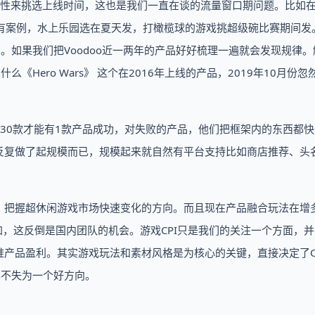
周期性来挑选上线时间，这也是我们一直在谈的流量窗口期问题。比如
己也有案例，水上乐园选在夏天发，打橄榄球的游戏挑超级碗比赛期间发
就0.1左右。如果我们把Voodoo近一两年的产品好好梳理一遍就会发现规律
《Hero Wars》 这个在2016年上线的产品，2019年10月份忽
是30款才能有1款产品成功，对失败的产品，他们把框架内的东西都
反复做了起规模而已，规模起来就自然有平台支持比如商店推荐、头
，把握超休闲游戏市场快速变化的方向。而且现在产品融合玩法在增
关注增加，这反倒是国内团队的机会。游戏CPI只是我们的关注一个方面，
产品盈利。其实游戏玩法和素材风格是为核心的关键，直接决定了C
也不失为一个好方向。