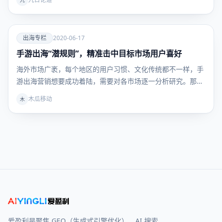
九
爱
出海专栏
2020-06-17
手游出海“潜规则”，精准击中目标市场用户喜好
出海专
栏
海外市场广袤，每个地区的用户习惯、文化传统都不一样，手
游出海营销想要成功着陆，需要对各市场逐一分析研究。那
么，…
木瓜移动
木
爱盈利是聚焦 GEO（生成式引擎优化）、AI 搜索、