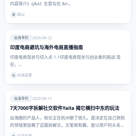
内容简介》q&a》生意勾兑 &n…
高山
高
爱
出海专栏
2020-06-22
印度电商避坑与海外电商直播指南
出海专
栏
印度电商现状与切入点 1.1印度电商现状与创业者的挑战 现
在，…
出海运营
出
爱
出海专栏
2020-06-17
7天7000字拆解社交软件Yalla 揭它横扫中东的玩法
出海专
栏
出海圈的产品人，和论主在杭州聊了很久。遂决定在自己熟知
的领域里投稿了这篇拆解文，文笔很有趣，是以用户的头名人
称…
九日论道