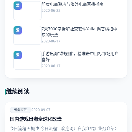
印度电商避坑与海外电商直播指南
爱
2020-06-22
7天7000字拆解社交软件Yalla 揭它横扫中
爱
东的玩法
2020-06-17
手游出海“潜规则”，精准击中目标市场用户
爱
喜好
2020-06-17
继续阅读
爱
出海专栏
2020-09-07
国内游戏出海全球化改造
出海专
栏
今⽇流程 + 概述 今日流程：欢迎词〉自我介绍》业务介绍〉