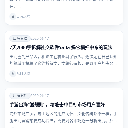
在，…
出海运营
出
爱
出海专栏
2020-06-17
7天7000字拆解社交软件Yalla 揭它横扫中东的玩法
出海专
栏
出海圈的产品人，和论主在杭州聊了很久。遂决定在自己熟知
的领域里投稿了这篇拆解文，文笔很有趣，是以用户的头名人
称…
九日论道
九
爱
出海专栏
2020-06-17
手游出海“潜规则”，精准击中目标市场用户喜好
出海专
栏
海外市场广袤，每个地区的用户习惯、文化传统都不一样，手
游出海营销想要成功着陆，需要对各市场逐一分析研究。那
么，…