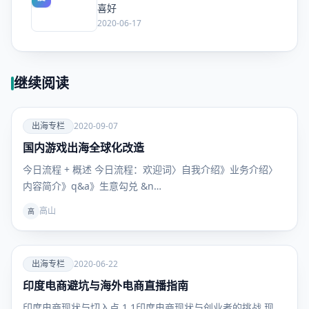
喜好
2020-06-17
继续阅读
爱
出海专栏
2020-09-07
国内游戏出海全球化改造
出海专
栏
今⽇流程 + 概述 今日流程：欢迎词〉自我介绍》业务介绍〉
内容简介》q&a》生意勾兑 &n…
高山
高
爱
出海专栏
2020-06-22
印度电商避坑与海外电商直播指南
出海专
栏
印度电商现状与切入点 1.1印度电商现状与创业者的挑战 现