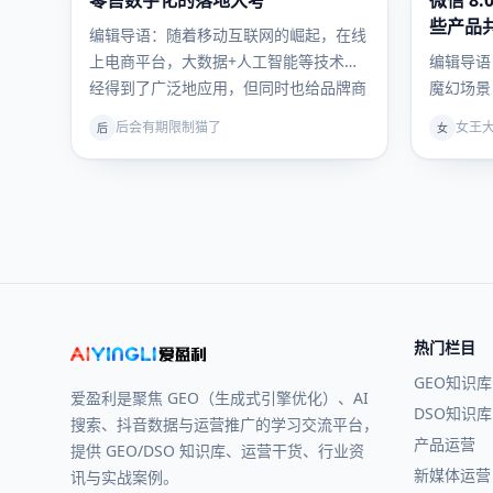
零售数字化的落地大考
微信 8.
营
营
些产品
编辑导语：随着移动互联网的崛起，在线
上电商平台，大数据+人工智能等技术已
编辑导语
经得到了广泛地应用，但同时也给品牌商
魔幻场景
带…
Clubh
后会有期限制猫了
女王
后
女
热门栏目
GEO知识库
爱盈利是聚焦 GEO（生成式引擎优化）、AI
DSO知识库
搜索、抖音数据与运营推广的学习交流平台，
产品运营
提供 GEO/DSO 知识库、运营干货、行业资
新媒体运营
讯与实战案例。