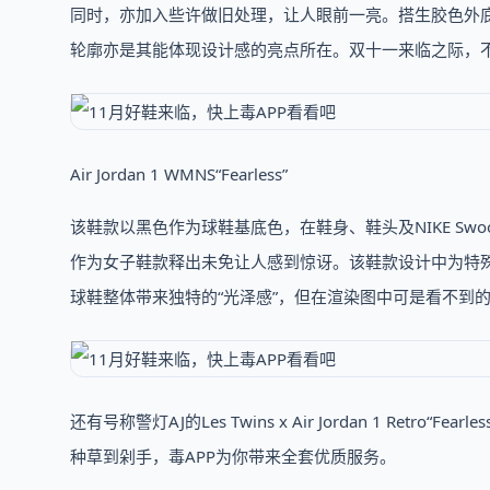
同时，亦加入些许做旧处理，让人眼前一亮。搭生胶色外底设计让这
轮廓亦是其能体现设计感的亮点所在。双十一来临之际，不
Air Jordan 1 WMNS“Fearless”
该鞋款以黑色作为球鞋基底色，在鞋身、鞋头及NIKE S
作为女子鞋款释出未免让人感到惊讶。该鞋款设计中为特殊之处
球鞋整体带来独特的“光泽感”，但在渲染图中可是看不到
还有号称警灯AJ的Les Twins x Air Jordan 1 Retro“F
种草到剁手，毒APP为你带来全套优质服务。