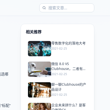
相关推荐
零售数字化的落地大考
爱
2021-02-25
微信 8.0 VS
爱
Clubhouse，二者有哪
些产品共通点？
挑选哪
2021-02-25
聊一聊Clubhouse的产
爱
品设计
2021-02-25
企业未来拼什么？是客
标配”
爱
户体验CX