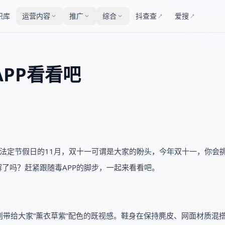
识库
运营内容
推广
综合
抖查查
爱搜
↗
↗
APP看看吧
有法定节假日的11月，双十一可谓是大家的盼头，今年双十一，你会
解了吗？赶紧跟随毒APP的脚步，一起来看看吧。
带给大家“薰衣草紫”配色的既视感。鞋身在保持麂皮、网面材质混搭“