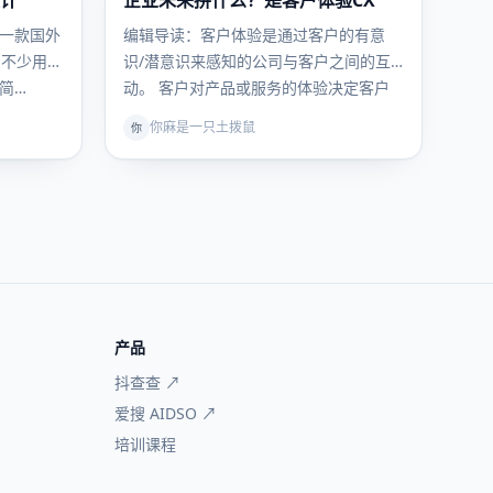
设计
企业未来拼什么？是客户体验CX
营
一款国外
编辑导读：客户体验是通过客户的有意
，不少用户
识/潜意识来感知的公司与客户之间的互
简…
动。 客户对产品或服务的体验决定客户
满意…
你麻是一只土拨鼠
你
产品
抖查查 ↗
爱搜 AIDSO ↗
培训课程