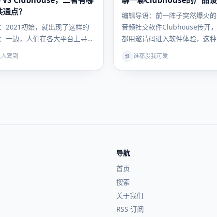
0 VS Clubhouse，二者有哪
聊一聊Clubhouse的产品
营
共通点？
编辑导语：前一阵子突然爆火的
：2021初始，就出现了这样的
音频社交软件Clubhouse传开
：一边，人们在各大平台上寻找
都用邀请码进入软件体验，这种
ouse的邀请码，纷纷想要…
大人驾到
谁都没我可爱
谁
导航
首页
搜索
关于我们
RSS 订阅