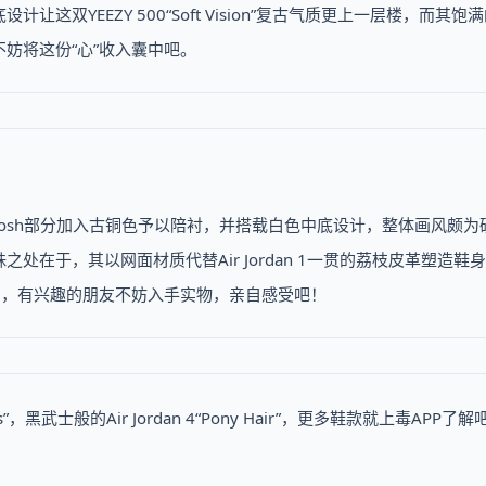
双YEEZY 500“Soft Vision”复古气质更上一层楼，而其饱
妨将这份“心”收入囊中吧。
woosh部分加入古铜色予以陪衬，并搭载白色中底设计，整体画风颇为
在于，其以网面材质代替Air Jordan 1一贯的荔枝皮革塑造鞋
的，有兴趣的朋友不妨入手实物，亲自感受吧！
earless”，黑武士般的Air Jordan 4“Pony Hair”，更多鞋款就上毒APP了