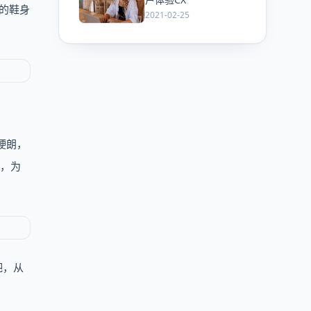
满的鞋身
2021-02-25
硬朗，
身，为
解吧，从