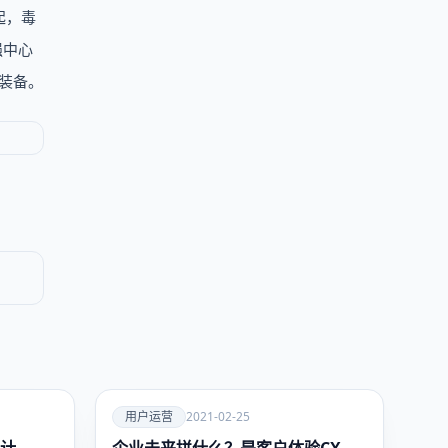
起，毒
强中心
装备。
爱
用户运营
2021-02-25
用户运