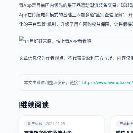
毒App是目前国内领先的集正品运动潮流装备交易、球鞋
App在传统电商模式的基础上添加多道“鉴别查验服务”，
化的平台监管”机制，升级了用户网购权益保障，让售假
文章信息仅为作者观点，不代表爱盈利官方立场，内容仅
本文由爱盈利整理发布，链接：
https://www.aiyingli.com
继续阅读
爱
爱
用户运营
2021-02-25
产品运
用户运
产品运