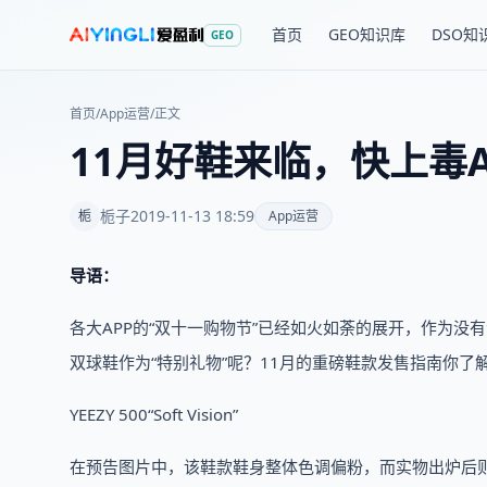
首页
GEO知识库
DSO知
GEO
首页
/
App运营
/
正文
11月好鞋来临，快上毒
栀子
2019-11-13 18:59
栀
App运营
导语：
各大APP的“双十一购物节”已经如火如荼的展开，作为没
双球鞋作为“特别礼物”呢？11月的重磅鞋款发售指南你了
YEEZY 500“Soft Vision”
在预告图片中，该鞋款鞋身整体色调偏粉，而实物出炉后则