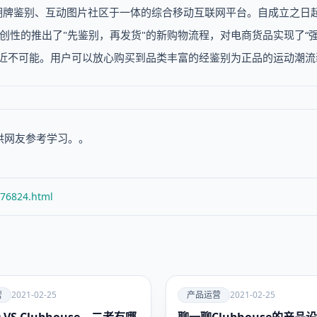
潮牌鉴别、互动图片社区于一体的综合移动互联网平台。自成立之日
开创性的推出了"先鉴别，再发货"的新购物流程，对电商货品实现了“
接近不可能。用户可以放心购买到品类丰富的经鉴别为正品的运动潮流
供网友参考学习。。
/76824.html
爱
营
2021-02-25
产品运营
2021-02-25
产品运