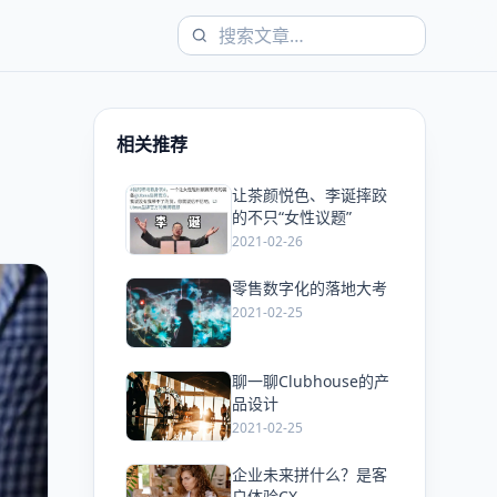
相关推荐
让茶颜悦色、李诞摔跤
爱
的不只“女性议题”
2021-02-26
零售数字化的落地大考
爱
2021-02-25
聊一聊Clubhouse的产
爱
品设计
2021-02-25
企业未来拼什么？是客
爱
户体验CX