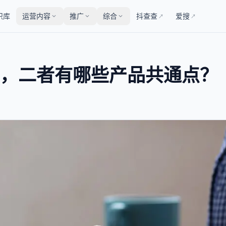
识库
运营内容
推广
综合
抖查查
爱搜
↗
↗
house，二者有哪些产品共通点？