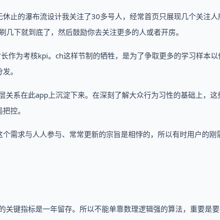
无休止的瀑布流设计我关注了30多号人，经常首页只展现几个关注人
也没刷几下就到底了，然后鼓励你去关注更多的人或者开房。
长作为考核kpi。ch这样节制的牺牲，是为了争取更多的学习样本以
分发。
层关系在此app上沉淀下来。在深刻了解大众行为习性的基础上，这
局把控。
这个需求与人人参与、常常更新的宗旨是相悖的，所以有时用户的刚
品的关键指标是一年留存。所以不能单靠数理逻辑强的算法，重要是要