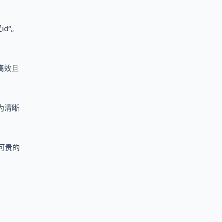
d“。
高效且
为清晰
可贵的