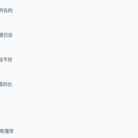
所在的
便日后
些不符
需的功
有强悍