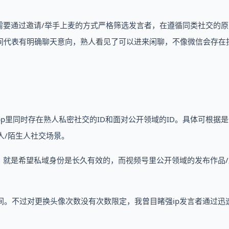
需要通过邀请/举手上麦的方式严格筛选发言者，在遵循同类社交的原
间代表有明确聊天意向，熟人看见了可以进来闲聊，不像微信会存在
pp里同时存在熟人私密社交的ID和面对公开领域的ID。具体可根据
人/陌生人社交场景。
，就是希望私域身份是长久有效的，而视频号里公开领域的发布作品/
人间。不过对更换头像次数没有次数限定，我曾目睹强ip发言者通过迅