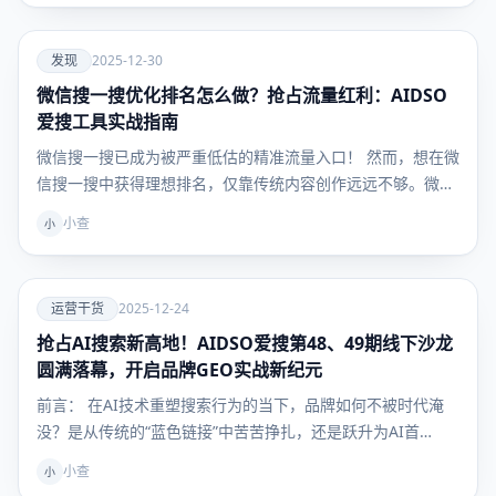
爱
发现
2025-12-30
微信搜一搜优化排名怎么做？抢占流量红利：AIDSO
发现
爱搜工具实战指南
微信搜一搜已成为被严重低估的精准流量入口！ 然而，想在微
信搜一搜中获得理想排名，仅靠传统内容创作远远不够。微
信…
小查
小
爱
运营干货
2025-12-24
抢占AI搜索新高地！AIDSO爱搜第48、49期线下沙龙
运营干
货
圆满落幕，开启品牌GEO实战新纪元
前言： 在AI技术重塑搜索行为的当下，品牌如何不被时代淹
没？是从传统的“蓝色链接”中苦苦挣扎，还是跃升为AI首…
小查
小