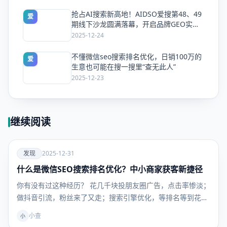
抢占AI搜索新高地！AIDSO爱搜第48、49
爱
期线下沙龙圆满落幕，开启品牌GEO实战
新纪元
2025-12-24
不懂微信seo搜索排名优化，日销100万的
爱
生意也可能在搜一搜里“查无此人”
2025-12-23
继续阅读
爱
发现
2025-12-31
什么是微信SEO搜索排名优化？中小商家获客新捷径
发现
你有没有过这种经历？ 花几千块投朋友圈广告，点击率惨淡；
做抖音引流，粉丝来了又走；搜索引擎优化，等排名等到花
儿…
小查
小