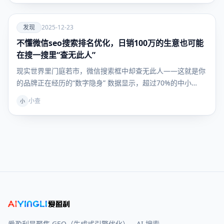
爱
发现
2025-12-23
不懂微信seo搜索排名优化，日销100万的生意也可能
发现
在搜一搜里“查无此人”
现实世界里门庭若市，微信搜索框中却查无此人——这就是你
的品牌正在经历的“数字隐身” 数据显示，超过70%的中小…
小查
小
爱盈利是聚焦 GEO（生成式引擎优化）、AI 搜索、