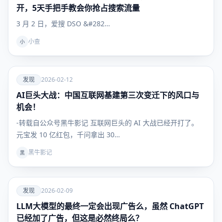
开，5天手把手教会你抢占搜索流量
3 月 2 日，爱搜 DSO &#282…
小查
小
爱
发现
2026-02-12
AI巨头大战：中国互联网基建第三次变迁下的风口与
发现
机会！
-转载自公众号黑牛影记 互联网巨头的 AI 大战已经开打了。
元宝发 10 亿红包，千问拿出 30…
黑牛影记
黑
爱
发现
2026-02-09
LLM大模型的最终一定会出现广告么，虽然 ChatGPT
发现
已经加了广告，但这是必然终局么？