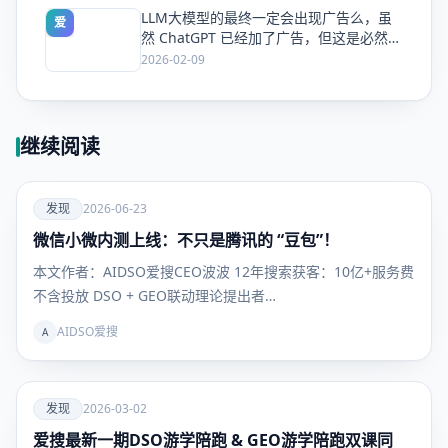
LLM大模型的最终一定会出现广告么，虽
爱
然 ChatGPT 已经加了广告，但这是必然终
局么？
2026-02-09
继续阅读
爱
发现
2026-06-23
微信小微内测上线：不只是腾讯的 “豆包”！
发现
本文作者：AIDSO爱搜CEO波波 12年搜索获客：10亿+服务费
不含投放 DSO + GEO联动理论提出者…
AIDSO爱搜
A
爱
发现
2026-03-02
爱搜最新一期DSO游学陪跑 & GEO游学陪跑双课同
发现