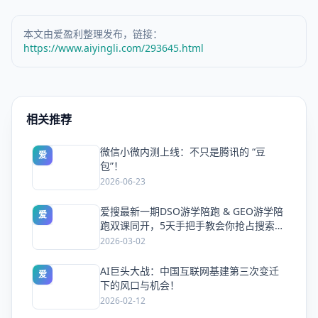
本文由爱盈利整理发布，链接：
https://www.aiyingli.com/293645.html
相关推荐
微信小微内测上线：不只是腾讯的 “豆
爱
包”！
2026-06-23
爱搜最新一期DSO游学陪跑 & GEO游学陪
爱
跑双课同开，5天手把手教会你抢占搜索流
量
2026-03-02
AI巨头大战：中国互联网基建第三次变迁
爱
下的风口与机会！
2026-02-12