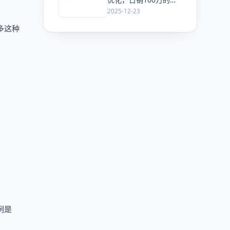
意也可能在搜一搜里“查
2025-12-23
无此人”
多这种
例是