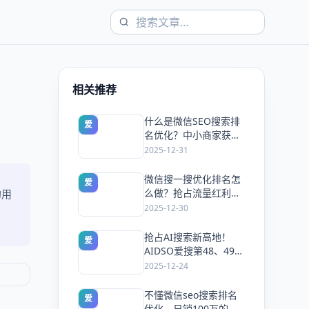
相关推荐
什么是微信SEO搜索排
爱
名优化？中小商家获客
新捷径
2025-12-31
微信搜一搜优化排名怎
爱
么做？抢占流量红利：
的用
AIDSO爱搜工具实战指
2025-12-30
南
抢占AI搜索新高地！
爱
AIDSO爱搜第48、49期
线下沙龙圆满落幕，开
2025-12-24
启品牌GEO实战新纪元
不懂微信seo搜索排名
爱
优化，日销100万的生