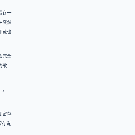
留存一
在突然
卸载也
会完全
的歌
」。
期留存
留存说