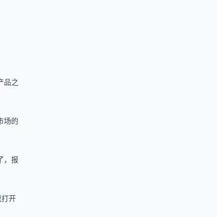
产品之
市场的
了，报
载打开