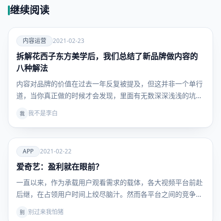
继续阅读
爱
内容运营
2021-02-23
拆解花西子东方美学后，我们总结了新品牌做内容的
内容运
营
八种解法
内容对品牌的价值在过去一年反复被提及，但这并非一个单行
道，当你真正做的时候才会发现，里面有无数深深浅浅的坑，
在…
我不是李白
我
爱
APP
2021-02-22
爱奇艺：盈利就在眼前？
APP
一直以来，作为承载用户观看需求的载体，各大视频平台前赴
后继，在占领用户时间上绞尽脑汁。然而各平台之间的竞争也
并…
别过来我怕猪
别