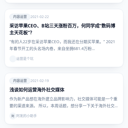
爱
内容运营
2021-02-22
采访苹果CEO、B站三天涨粉百万，何同学成“数码博
内容运
营
主天花板”？
“有的人22岁在采访苹果CEO，而我还在分期买苹果。” 2021
年春节开工的头名场内卷，来自坐拥681.4万粉…
运营是个坑
爱
内容运营
2021-02-19
浅谈如何运营海外社交媒体
内容运
营
作为新产品想在海外建立品牌影响力，社交媒体可能是一个重
要的渠道来源。 所以，本周话题，想分享一下关于海外社交
媒…
阿发的小助手
阿