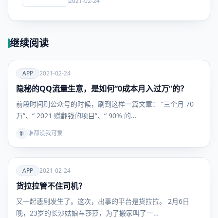
2021-02-24
继续阅读
爱
APP
2021-02-24
隐秘的QQ流量生意，是如何“0成本月入过万”的？
APP
前段时间刷公众号的时候，刷到这样一篇文章： “三个月 70
万”、“ 2021 赚翻钱的项目”、“ 90% 的…
谁都没我可爱
谁
爱
APP
2021-02-24
货拉拉管不住司机？
APP
又一起悲剧发生了。这次，出事的平台是货拉拉。 2月6日
晚，23岁的长沙姑娘车莎莎，为了搬家叫了一…