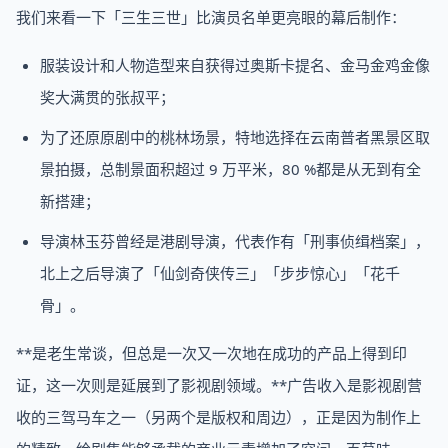
我们来看一下「三生三世」比演员名单更亮眼的幕后制作：
服装设计和人物造型来自获得过奥斯卡提名、金马金鸡金像
奖大满贯的张叔平；
为了还原原剧中的桃林场景，特地选择在云南普者黑景区取
景拍摄，总制景面积超过 9 万平米，80 %都是从无到有全
新搭建；
导演林玉芬曾经是港剧导演，代表作有「刑事侦缉档案」，
北上之后导演了「仙剑奇侠传三」「步步惊心」「花千
骨」。
**是老生常谈，但总是一次又一次地在成功的产品上得到印
证，这一次则是延展到了影视剧领域。**广告收入是影视剧营
收的三驾马车之一（另两个是版权和周边），正是因为制作上