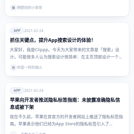
隔壁班的小哥哥
隔
爱
APP
2021-02-24
抓住关键点，提升App搜索设计的体验！
APP
大家好，我是Clippp。今天为大家带来的文章是「搜索」设
计。可能很多人认为搜索设计很简单：在主页顶部设计一个…
你是一样的烟火
你
爱
APP
2021-02-24
苹果向开发者推送隐私标签指南：未披露准确隐私信
APP
息或被下架
就在不久前，苹果在其官方的开发者网站上推送了隐私标签指
南。苹果表示他们已经为App Store的隐私标签引入了…