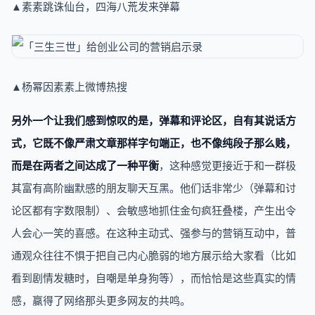
▲素素跳诛仙台，四海八荒发来弹幕
▲杨幂因素素上微博热搜
另外一个让我们感到惊叹的是，弹幕和评论区，自有其说话方
式，它既不像严肃文章那样字句端正，也不像纯段子那么贱，
而是在两者之间达成了一种平衡
，这种感觉更接近于和一群极
其富有高阶幽默感的朋友聊天互黑。他们话非常少（弹幕和讨
论区都有字数限制）、会敏感地抓住金句疯狂叠楼，产生出令
人会心一笑的喜感。在这种主动式、强参与的营销互动中，普
通观众往往不惧于把自己内心脆弱的地方展示给大家看（比如
看到剧情发糖时，自嘲是单身狗等），而恰恰是这些真实的情
感，赢得了网络那头更多网友的共鸣。