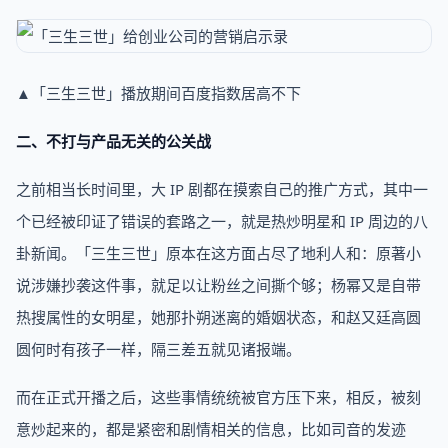
▲「三生三世」播放期间百度指数居高不下
二、不打与产品无关的公关战
之前相当长时间里，大 IP 剧都在摸索自己的推广方式，其中一
个已经被印证了错误的套路之一，就是热炒明星和 IP 周边的八
卦新闻。「三生三世」原本在这方面占尽了地利人和：原著小
说涉嫌抄袭这件事，就足以让粉丝之间撕个够；杨幂又是自带
热搜属性的女明星，她那扑朔迷离的婚姻状态，和赵又廷高圆
圆何时有孩子一样，隔三差五就见诸报端。
而在正式开播之后，这些事情统统被官方压下来，相反，被刻
意炒起来的，都是紧密和剧情相关的信息，比如司音的发迹