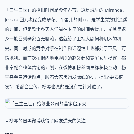
「三生三世」的播出时间是今年春节，这是城里的 Miranda、
Jessica 回到老家变成翠花、丫蛋儿的时间，是学生党放肆逍遥
的时间，但是整个冬天人们猫在家里的时间会增加，尤其是返
乡一族回到老家百无聊赖，这就给了卫视大剧伺机切入的机
会。同一时期的竞争对手在制作和话题性上也都处于下风，可
谓地利。而首次拍摄内地电视剧的赵又廷和霸屏女星杨幂，都
非常配合整体营销的计划，在微博和粉丝圈里都积极互动，杨
幂甚至自造话题点，顺着大家黑她发际线的梗，提出“要去植
发”，论配合宣传，杨幂也真的是没有在针对谁了。
▲杨幂的自黑微博获得了网友逆天的关注