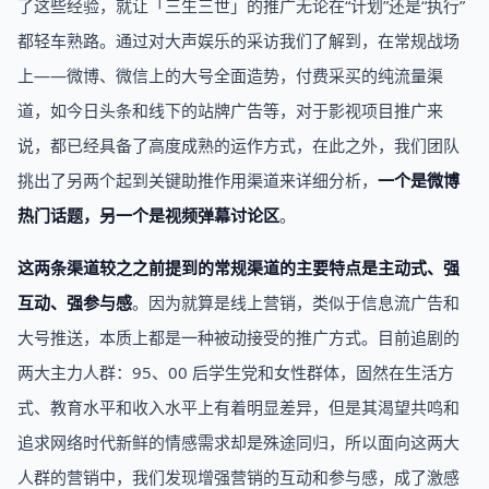
了这些经验，就让「三生三世」的推广无论在“计划”还是“执行”
都轻车熟路。通过对大声娱乐的采访我们了解到，在常规战场
上——微博、微信上的大号全面造势，付费采买的纯流量渠
道，如今日头条和线下的站牌广告等，对于影视项目推广来
说，都已经具备了高度成熟的运作方式，在此之外，我们团队
挑出了另两个起到关键助推作用渠道来详细分析，
一个是微博
热门话题，另一个是视频弹幕讨论区
。
这两条渠道较之之前提到的常规渠道的主要特点是主动式、强
互动、强参与感
。因为就算是线上营销，类似于信息流广告和
大号推送，本质上都是一种被动接受的推广方式。目前追剧的
两大主力人群：95、00 后学生党和女性群体，固然在生活方
式、教育水平和收入水平上有着明显差异，但是其渴望共鸣和
追求网络时代新鲜的情感需求却是殊途同归，所以面向这两大
人群的营销中，我们发现增强营销的互动和参与感，成了激感