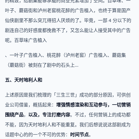
的精致，给剧集能够承载的商业元素增加了空间。百草味、一
叶子、蘑菇街和泸州老窖桃花醉的广告植入，也终于算是国产
仙侠剧里不那么突兀得招人厌烦的了。毕竟，一部 4 分以下的
剧连自己的好感度都挽救不了，又怎么能让人接受其中的广告
呢。百草味广告植入
、一叶子广告植入、桃花醉（泸州老窖）广告植入、蘑菇集
（蘑菇街）被刻在了剧中的石头上…
五、天时地利人和
上述原因是我们梳理的「三生三世」成功的部分原因，可供创
业公司借鉴，概括起来：
增强情感渲染和互动参与，一切营销
围绕产品
，
以及，专注打磨内容
。不过，任何营销上的成功都
不能，因为天时地利人和不能重复。我们后想说说这部剧成为
话题中心的的一个不可的优势：
时间节点
。