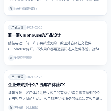
带…
后会有期限制猫了
后
爱
产品运营
2021-02-25
聊一聊Clubhouse的产品设计
产品运
营
编辑导语：前一阵子突然爆火的一款国外音频社交软件
Clubhouse传开，不少用户都用邀请码进入软件体验，这种
简…
谁都没我可爱
谁
爱
用户运营
2021-02-25
企业未来拼什么？是客户体验CX
用户运
营
编辑导读：客户体验是通过客户的有意识/潜意识来感知的公
司与客户之间的互动。 客户对产品或服务的体验决定客户满
意…
你麻是一只土拨鼠
你