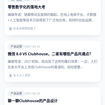
零售数字化的落地大考
用户运
营
编辑导语：随着移动互联网的崛起，在线上电商平台，大数据
+人工智能等技术已经得到了广泛地应用，但同时也给品牌商
带…
后会有期限制猫了
后
爱
产品运营
2021-02-25
微信 8.0 VS Clubhouse，二者有哪些产品共通点？
产品运
营
编辑导语：2021初始，就出现了这样的魔幻场景：一边，人们
在各大平台上寻找Clubhouse的邀请码，纷纷想要…
女王大人驾到
女
爱
产品运营
2021-02-25
聊一聊Clubhouse的产品设计
产品运
营