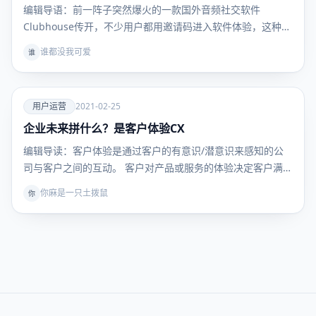
编辑导语：前一阵子突然爆火的一款国外音频社交软件
Clubhouse传开，不少用户都用邀请码进入软件体验，这种
简…
谁都没我可爱
谁
爱
用户运营
2021-02-25
企业未来拼什么？是客户体验CX
用户运
营
编辑导读：客户体验是通过客户的有意识/潜意识来感知的公
司与客户之间的互动。 客户对产品或服务的体验决定客户满
意…
你麻是一只土拨鼠
你