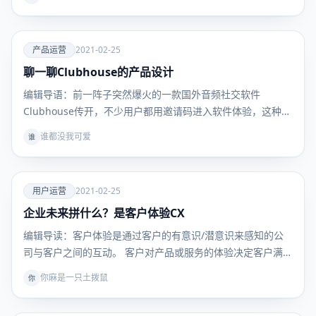
爱
产品运营
2021-02-25
聊一聊Clubhouse的产品设计
产品运
营
编辑导语：前一阵子突然爆火的一款国外音频社交软件
Clubhouse传开，不少用户都用邀请码进入软件体验，这种
简…
谁都没我可爱
谁
爱
用户运营
2021-02-25
企业未来拼什么？是客户体验CX
用户运
营
编辑导读：客户体验是通过客户的有意识/潜意识来感知的公
司与客户之间的互动。 客户对产品或服务的体验决定客户满
意…
你麻是一只土拨鼠
你