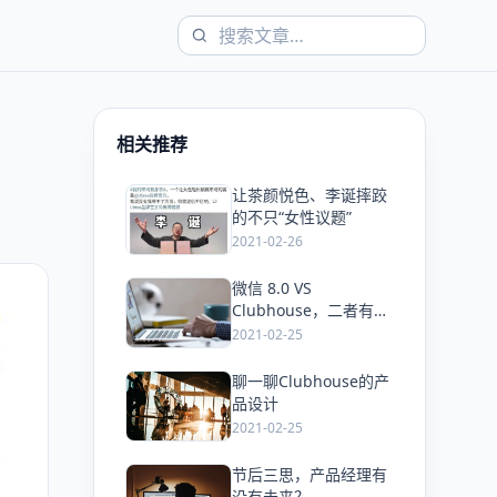
相关推荐
让茶颜悦色、李诞摔跤
爱
的不只“女性议题”
2021-02-26
微信 8.0 VS
爱
Clubhouse，二者有哪
些产品共通点？
2021-02-25
聊一聊Clubhouse的产
爱
品设计
2021-02-25
节后三思，产品经理有
爱
没有未来？