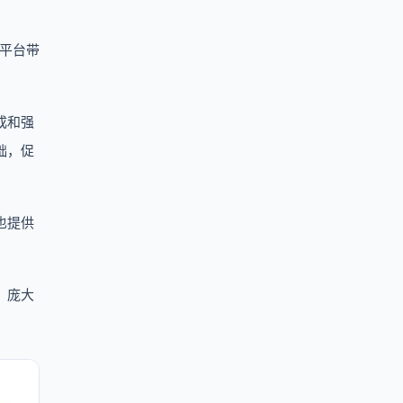
为平台带
成和强
础，促
也提供
、庞大