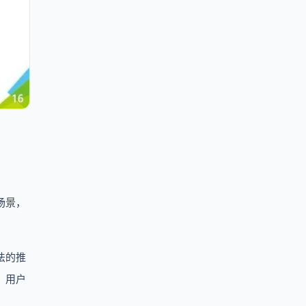
场景，
法的推
，用户