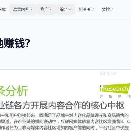
识库
运营内容
推广
综合
抖查查
爱搜
↗
↗
地赚钱？