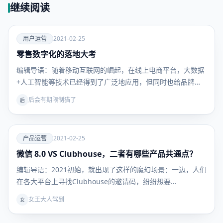
继续阅读
爱
用户运营
2021-02-25
零售数字化的落地大考
用户运
营
编辑导语：随着移动互联网的崛起，在线上电商平台，大数据
+人工智能等技术已经得到了广泛地应用，但同时也给品牌商
带…
后会有期限制猫了
后
爱
产品运营
2021-02-25
微信 8.0 VS Clubhouse，二者有哪些产品共通点？
产品运
营
编辑导语：2021初始，就出现了这样的魔幻场景：一边，人们
在各大平台上寻找Clubhouse的邀请码，纷纷想要…
女王大人驾到
女