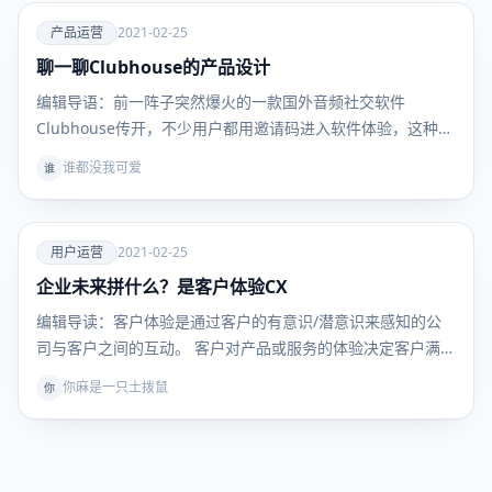
爱
产品运营
2021-02-25
聊一聊Clubhouse的产品设计
产品运
营
编辑导语：前一阵子突然爆火的一款国外音频社交软件
Clubhouse传开，不少用户都用邀请码进入软件体验，这种
简…
谁都没我可爱
谁
爱
用户运营
2021-02-25
企业未来拼什么？是客户体验CX
用户运
营
编辑导读：客户体验是通过客户的有意识/潜意识来感知的公
司与客户之间的互动。 客户对产品或服务的体验决定客户满
意…
你麻是一只土拨鼠
你