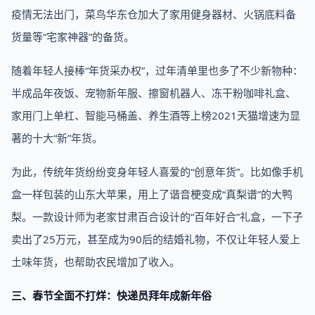
疫情无法出门，菜鸟华东仓加大了家用健身器材、火锅底料备
货量等“宅家神器”的备货。
随着年轻人接棒“年货采办权”，过年清单里也多了不少新物种：
半成品年夜饭、宠物新年服、擦窗机器人、冻干粉咖啡礼盒、
家用门上单杠、智能马桶盖、养生酒等上榜2021天猫增速为显
著的十大“新”年货。
为此，传统年货纷纷变身年轻人喜爱的“创意年货”。比如像手机
盒一样包装的山东大苹果，用上了谐音梗变成“真梨谱”的大鸭
梨。一款设计师为老家甘肃百合设计的“百年好合”礼盒，一下子
卖出了25万元，甚至成为90后的结婚礼物，不仅让年轻人爱上
土味年货，也帮助农民增加了收入。
三、春节全面不打烊：快递员拜年成新年俗