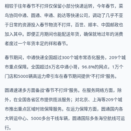
相较于往年春节不打烊仅保留小部分快递运转，今年春节，菜
鸟协同中通、圆通、申通、韵达等快递公司，调动了几乎不亚
于日常的资源投入春节物流不打烊，百世、顺丰、中国邮政也
加入其中。即便正月期间也能配送年货，确保就地过年的消费
者度过一个年货丰足的祥和春节。
春节期间，中通快递全国超过300个城市常态化服务，209个城
市重点保障。全国超过6万名中通小哥，96.8%的网点，1万个
门店和5000辆高运力牵引车在春节期间提供“不打烊”服务。
圆通速递多方面备战“春节不打烊”服务。在服务网络方面，除
外，在全国各省区市提供揽派服务；对北京、上海等209个城
市推出重点区域时效保障服务。在运力保障方面，圆通国内各
大转运中心、5000多台干线车辆，圆通国际多条海空航线可运
行。