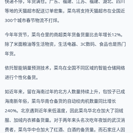
快递不停，年货满仓。广东、福建、江苏、福建、湖北、四川
等地的天猫超市配送订单密集，菜鸟将支持天猫超市在全国近
300个城市春节物流不打烊。
今年年货节，菜鸟仓里的商超类年货备货量比去年增长12%。
除了米面粮油等生活物资，生活电器、3C数码、食品也是热门
年货。
依托智能销量预测技术，菜鸟在全国不同区域的智能仓储网络
进行个性化备货。
如近年来，留在海南过年的北方人数量持续上升，包饺子已成
海南新年俗，菜鸟华南仓备货的自动绞肉机数量同比增长
240%。北京遇到近年来低温度，因此菜鸟华北仓加大了羽绒
服、加绒内衣裤备货量。对于两年来头名次吃年夜饭的武汉消
费者，菜鸟华中仓加大了红酒、白酒的备货量。而石家庄人因