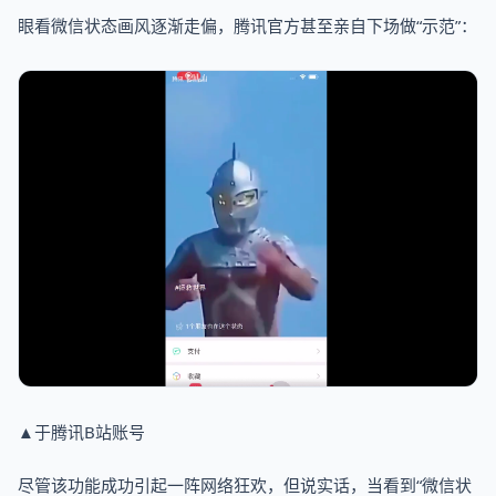
眼看微信状态画风逐渐走偏，腾讯官方甚至亲自下场做“示范”：
▲于腾讯B站账号
尽管该功能成功引起一阵网络狂欢，但说实话，当看到“微信状