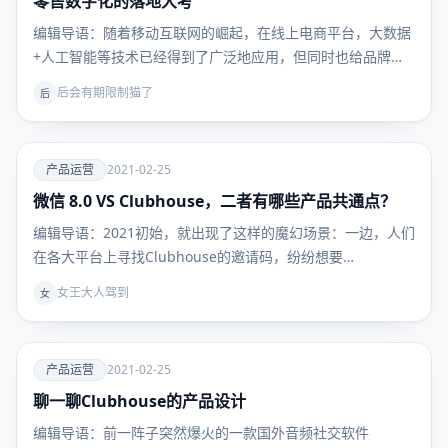
零售数字化的落地大考
营
编辑导语：随着移动互联网的崛起，在线上电商平台，大数据
+人工智能等技术已经得到了广泛地应用，但同时也给品牌商
带…
后会有期限制猫了
后
爱
产品运营
2021-02-25
微信 8.0 VS Clubhouse，二者有哪些产品共通点？
产品运
营
编辑导语：2021初始，就出现了这样的魔幻场景：一边，人们
在各大平台上寻找Clubhouse的邀请码，纷纷想要…
女王大人驾到
女
爱
产品运营
2021-02-25
聊一聊Clubhouse的产品设计
产品运
营
编辑导语：前一阵子突然爆火的一款国外音频社交软件