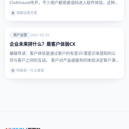
Clubhouse传开，不少用户都用邀请码进入软件体验，这种
简…
谁都没我可爱
谁
爱
用户运营
2021-02-25
企业未来拼什么？是客户体验CX
用户运
营
编辑导读：客户体验是通过客户的有意识/潜意识来感知的公
司与客户之间的互动。 客户对产品或服务的体验决定客户满
意…
你麻是一只土拨鼠
你