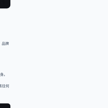
，品牌
的身。
该往何