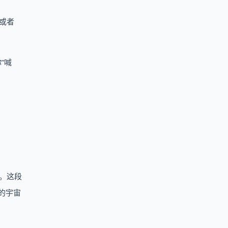
或者
”喊
。这段
的宇宙