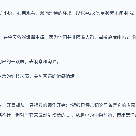
等小屏，独自观看、双向沟通的环境。所以4G文案更频繁地使用“我”
，在今天依然熠熠生辉。因为他们并非隔着人群、举着高音喇叭对“你
用户的一双眼，去洞察和沟通。
生活的细枝末节，关照普遍的情感情绪。
景。开篇却从一只褐蚁的视角开始：“褐蚁已经忘记这里曾是它的家园
不计，但对于它来说却是漫长的……” 从渺小的生物开始，带出宏伟