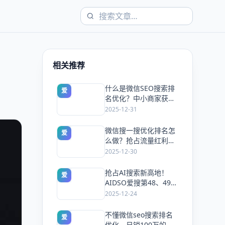
相关推荐
什么是微信SEO搜索排
爱
名优化？中小商家获客
新捷径
2025-12-31
微信搜一搜优化排名怎
爱
么做？抢占流量红利：
AIDSO爱搜工具实战指
2025-12-30
南
抢占AI搜索新高地！
爱
AIDSO爱搜第48、49期
线下沙龙圆满落幕，开
2025-12-24
启品牌GEO实战新纪元
不懂微信seo搜索排名
爱
优化，日销100万的生