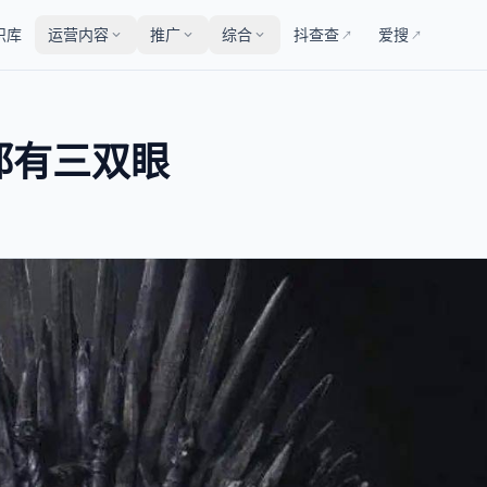
识库
运营内容
推广
综合
抖查查
爱搜
↗
↗
都有三双眼