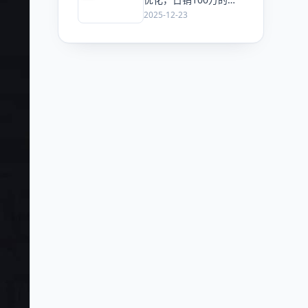
意也可能在搜一搜里“查
2025-12-23
无此人”