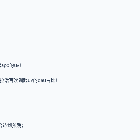
pp的uv）
拉活首次调起uv的dau占比）
否达到预期；