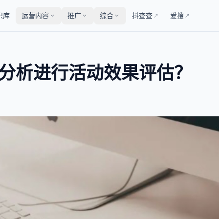
识库
运营内容
推广
综合
抖查查
爱搜
↗
↗
据分析进行活动效果评估？