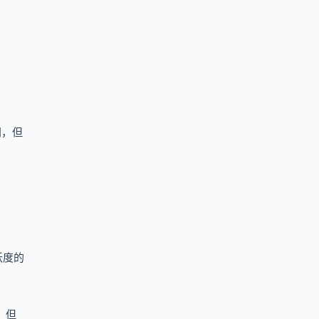
同，但
跃度的
，但