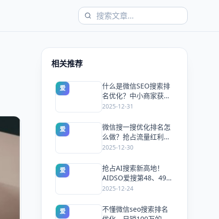
相关推荐
什么是微信SEO搜索排
爱
名优化？中小商家获客
新捷径
2025-12-31
微信搜一搜优化排名怎
爱
么做？抢占流量红利：
AIDSO爱搜工具实战指
2025-12-30
南
抢占AI搜索新高地！
爱
AIDSO爱搜第48、49期
线下沙龙圆满落幕，开
2025-12-24
启品牌GEO实战新纪元
不懂微信seo搜索排名
爱
优化，日销100万的生