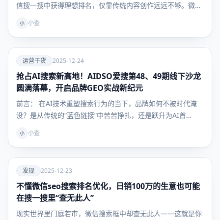
信搜一搜中获得理想排名，仅靠传统内容创作远远不够。微
信…
小查
小
爱
运营干货
2025-12-24
抢占AI搜索新高地！AIDSO爱搜第48、49期线下沙龙
运营干
货
圆满落幕，开启品牌GEO实战新纪元
前言： 在AI技术重塑搜索行为的当下，品牌如何不被时代淹
没？是从传统的“蓝色链接”中苦苦挣扎，还是跃升为AI首…
小查
小
爱
发现
2025-12-23
不懂微信seo搜索排名优化，日销100万的生意也可能
发现
在搜一搜里“查无此人”
现实世界里门庭若市，微信搜索框中却查无此人——这就是你