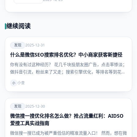
继续阅读
爱
发现
2025-12-31
什么是微信SEO搜索排名优化？中小商家获客新捷径
发现
你有没有过这种经历？ 花几千块投朋友圈广告，点击率惨淡；
做抖音引流，粉丝来了又走；搜索引擎优化，等排名等到花
儿…
小查
小
爱
发现
2025-12-30
微信搜一搜优化排名怎么做？抢占流量红利：AIDSO
发现
爱搜工具实战指南
微信搜一搜已成为被严重低估的精准流量入口！ 然而，想在微