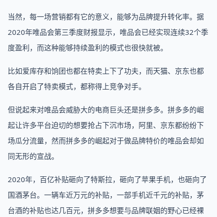
当然，每一场营销都有它的意义，能够为品牌提升转化率。据
2020年唯品会第三季度财报显示，唯品会已经实现连续32个季
度盈利，而这种能够持续盈利的模式也很快就被。
比如爱库存和饷团也都在特卖上下了功夫，而天猫、京东也都
各自开启了特卖模式，都称得上竞争对手。
但说起来对唯品会威胁大的电商巨头还是拼多多。拼多多的崛
起让许多平台迫切的想要抢占下沉市场，阿里、京东都纷纷下
场瓜分流量，然而拼多多的崛起对于做品牌特价的唯品会却如
同无形的宣战。
2020年，百亿补贴砸向了特斯拉，砸向了苹果手机，也砸向了
国酒茅台。一辆车近万元的补贴，一部手机近千元的补贴，茅
台酒的补贴也达几百元，拼多多想要与品牌联姻的野心已经裸