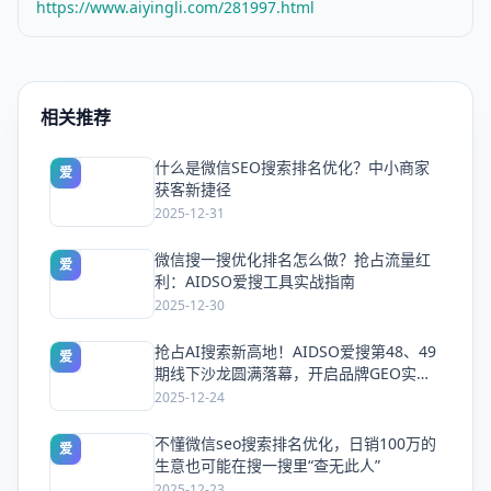
https://www.aiyingli.com/281997.html
相关推荐
什么是微信SEO搜索排名优化？中小商家
爱
获客新捷径
2025-12-31
微信搜一搜优化排名怎么做？抢占流量红
爱
利：AIDSO爱搜工具实战指南
2025-12-30
抢占AI搜索新高地！AIDSO爱搜第48、49
爱
期线下沙龙圆满落幕，开启品牌GEO实战
新纪元
2025-12-24
不懂微信seo搜索排名优化，日销100万的
爱
生意也可能在搜一搜里“查无此人”
2025-12-23