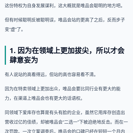
这份特权为自身发展谋利，这大概就是唯品会聪明的地方吧。
但有时候聪明反被聪明误，唯品会站的更高了之后，反而步子
变“虚”了。
1. 因为在领域上更加拔尖，所以才会
肆意妄为
有人说站的高看得远，但站的高也容易看不清。
因为在特卖领域上更加出众，唯品会要比同行业有更大的能
力，在渠道上唯品会也有更大的话语权。
同领域下爱库存也算是有头有脸的企业，虽然它用库存创造出
营收过亿的佳绩，却被唯品会“二选一”下被迫绝地反击。而在一
次罚款、一次立案调查后，唯品会的口碑已经在短短一个月内