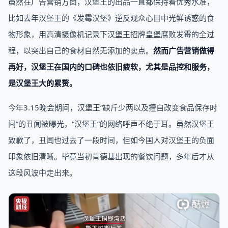
虽然在广告营销方面，汉堡王的出品一直都保持着优秀水准，
比如去年汉堡王的《发霉汉堡》逆反观众心目中光鲜诱惑的食
物形象，用高清摄像机记录下汉堡王招牌皇堡腐败发霉的全过
程，以突出自己的食材自然无添加的卖点。
然而广告营销做得
再好，汉堡王在国内的口碑也依旧疲软，尤其是品控和服务，
是汉堡王大的累赘。
今年3.15晚会期间，汉堡王“缺斤少两以及擅自改变食品保存时
间”的丑闻被曝光，“汉堡王”的网络呼声不绝于耳。虽然汉堡王
致歉了，丑闻也过去了一段时间，但如今国人对汉堡王的负面
印象依旧清晰。毕竟当初肯德基出现的餐饮问题，多年后才从
这段风波中走出来。