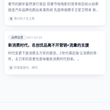
春节的脚步虽然渐行渐远 但春节档电影的竞争依旧如火如荼
就连汽车品牌也跑出来凑热闹 先是奔驰携手王家卫带来 新…
落日的人生之路
落
爱
品牌运营
2021-02-24
新消费时代，名创优品离不开营销+流量的支援
品牌运
营
时代变更下是消费主力军的更迭，Z世代满足独'立消费的条
件，主力军的变更也意味着新消费时代到来。…
你看腿直吗，细吗
你