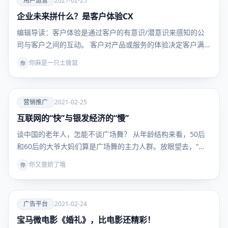
用户运营
2021-02-25
企业未来拼什么？是客户体验CX
用户运
营
编辑导读：客户体验是通过客户的有意识/潜意识来感知的公
司与客户之间的互动。 客户对产品或服务的体验决定客户满
意…
你麻是一只土拨鼠
你
爱
营销推广
2021-02-25
互联网的“快”与银发经济的“慢”
营销推
广
谈中国的老年人，怎能不谈广场舞？ 从年龄结构来看，50后
和60后的大爷大妈们算是广场舞的主力人群。放眼望去，“…
你又傲娇了哦
你
爱
广告平台
2021-02-24
宝马微电影《婚礼》，比电影还精彩！
广告平
台