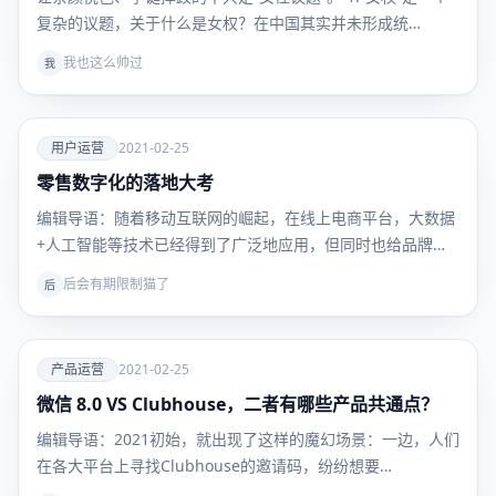
复杂的议题，关于什么是女权？在中国其实并未形成统…
我也这么帅过
我
爱
用户运营
2021-02-25
零售数字化的落地大考
用户运
营
编辑导语：随着移动互联网的崛起，在线上电商平台，大数据
+人工智能等技术已经得到了广泛地应用，但同时也给品牌商
带…
后会有期限制猫了
后
爱
产品运营
2021-02-25
微信 8.0 VS Clubhouse，二者有哪些产品共通点？
产品运
营
编辑导语：2021初始，就出现了这样的魔幻场景：一边，人们
在各大平台上寻找Clubhouse的邀请码，纷纷想要…