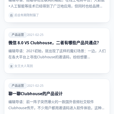
+人工智能等技术已经得到了广泛地应用，但同时也给品牌商
带…
后会有期限制猫了
后
爱
产品运营
2021-02-25
微信 8.0 VS Clubhouse，二者有哪些产品共通点？
产品运
营
编辑导语：2021初始，就出现了这样的魔幻场景：一边，人们
在各大平台上寻找Clubhouse的邀请码，纷纷想要…
女王大人驾到
女
爱
产品运营
2021-02-25
聊一聊Clubhouse的产品设计
产品运
营
编辑导语：前一阵子突然爆火的一款国外音频社交软件
Clubhouse传开，不少用户都用邀请码进入软件体验，这种
简…