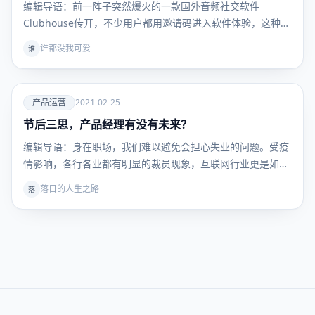
编辑导语：前一阵子突然爆火的一款国外音频社交软件
Clubhouse传开，不少用户都用邀请码进入软件体验，这种
简…
谁都没我可爱
谁
爱
产品运营
2021-02-25
节后三思，产品经理有没有未来？
产品运
营
编辑导语：身在职场，我们难以避免会担心失业的问题。受疫
情影响，各行各业都有明显的裁员现象，互联网行业更是如
此。…
落日的人生之路
落