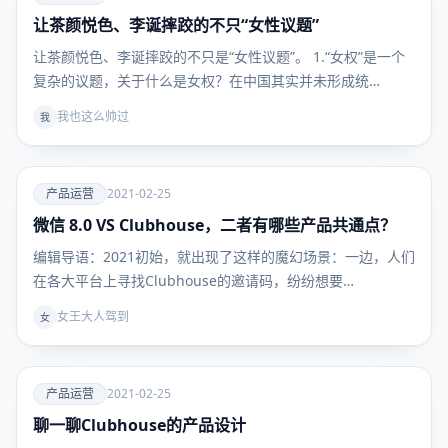
让茶颜悦色、李诞摔跤的不只“女性议题”
产品运
营
让茶颜悦色、李诞摔跤的不只是“女性议题”。 1.“女权”是一个
复杂的议题，关于什么是女权？在中国其实并未形成统…
我也这么帅过
我
爱
产品运营
2021-02-25
微信 8.0 VS Clubhouse，二者有哪些产品共通点？
产品运
营
编辑导语：2021初始，就出现了这样的魔幻场景：一边，人们
在各大平台上寻找Clubhouse的邀请码，纷纷想要…
女王大人驾到
女
爱
产品运营
2021-02-25
聊一聊Clubhouse的产品设计
产品运
营