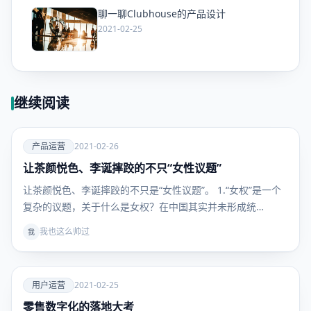
聊一聊Clubhouse的产品设计
爱
2021-02-25
继续阅读
爱
产品运营
2021-02-26
让茶颜悦色、李诞摔跤的不只“女性议题”
产品运
营
让茶颜悦色、李诞摔跤的不只是“女性议题”。 1.“女权”是一个
复杂的议题，关于什么是女权？在中国其实并未形成统…
我也这么帅过
我
爱
用户运营
2021-02-25
零售数字化的落地大考
用户运