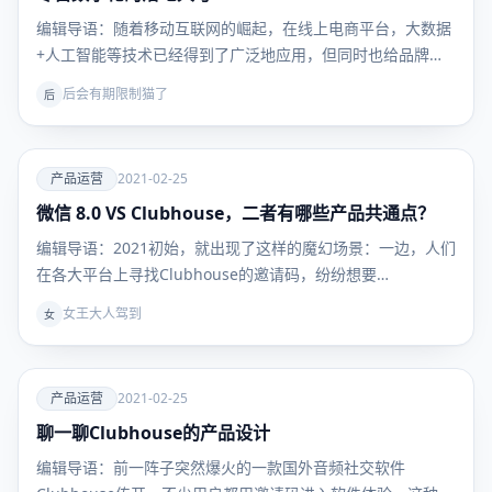
营
编辑导语：随着移动互联网的崛起，在线上电商平台，大数据
+人工智能等技术已经得到了广泛地应用，但同时也给品牌商
带…
后会有期限制猫了
后
爱
产品运营
2021-02-25
微信 8.0 VS Clubhouse，二者有哪些产品共通点？
产品运
营
编辑导语：2021初始，就出现了这样的魔幻场景：一边，人们
在各大平台上寻找Clubhouse的邀请码，纷纷想要…
女王大人驾到
女
爱
产品运营
2021-02-25
聊一聊Clubhouse的产品设计
产品运
营
编辑导语：前一阵子突然爆火的一款国外音频社交软件