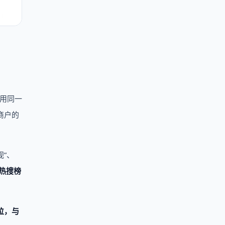
，用同一
商户的
”、
热搜榜
位，与