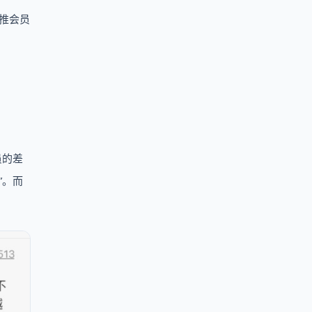
推会员
员的差
”。而