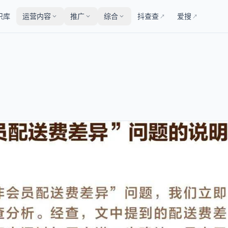
识库
运营内容
推广
综合
抖查查
爱搜
↗
↗