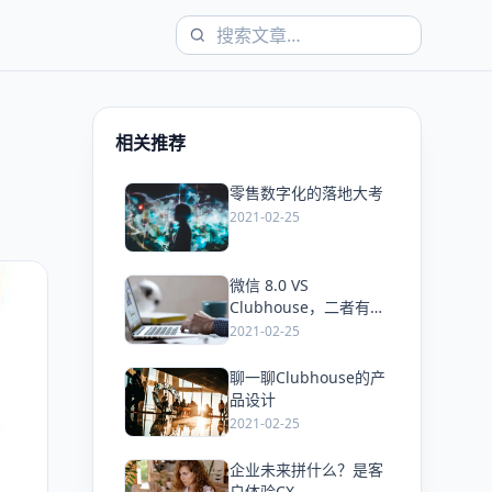
相关推荐
零售数字化的落地大考
爱
2021-02-25
微信 8.0 VS
爱
Clubhouse，二者有哪
些产品共通点？
2021-02-25
聊一聊Clubhouse的产
爱
品设计
2021-02-25
企业未来拼什么？是客
爱
户体验CX