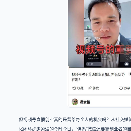
但视频号直播创业真的是留给每个人的机会吗？从社交媒
化闭环步步紧逼的今时今日，“佛系”微信还要靠创业者的