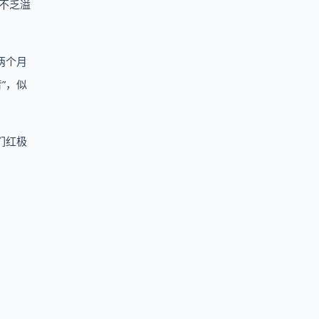
不乏溢
两个月
”，似
们红极