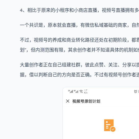
4、相比于原来的小程序和小商店直播，视频号直播拥有
一个共识是，原本就会直播，有微信私域基础的商家，自
不过，视频号的养成和商业转化路径还处在初期阶段，都
划”，但内测范围有限，其余创作者并不知道具体的机制如
大量创作者正在自己组建社群，彼此点赞、关注、分享以
据，借以判断自己的方向是否正确。不过有视频号创作者