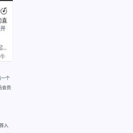
组一个
马会员
荐入