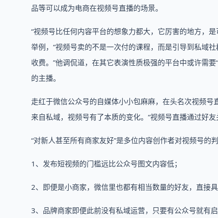
品等可以成为电商在视频号直播的场景。
“视频号比任何内容平台的想象力都大，它厉害的地方，是
举例，“视频号卖的不是一次付的课程，而是引导到私域
收费。”他调侃道，在其它表演性质极强的平台中或许需要
的主播。
走红于微信公众号的自媒体小小包麻麻，在头名次视频号直
来自私域，视频号有了本质的变化。“视频号直播通过好友
“对新人甚至所有商家友好”是多位内容创作者对视频号的
1、发布短视频的门槛远比公众号图文内容低；
2、即便是小商家，微信里也都有相当数量的好友，直接
3、品牌商家即便此前没有私域运营，只要有公众号就有