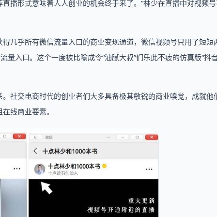
荐直播形式意味着人人创业的机会终于来了。”林少在直播中对视频号
获得几乎所有微信流量入口的商业变现通道，微信视频号只用了短短
流量入口。这个一度被比喻成令“油腻大叔”们乐此不疲的仿真版“抖音
系。社交电商时代的创业者们大多具备极其敏锐的商业嗅觉，成就他
组在线商业要素。