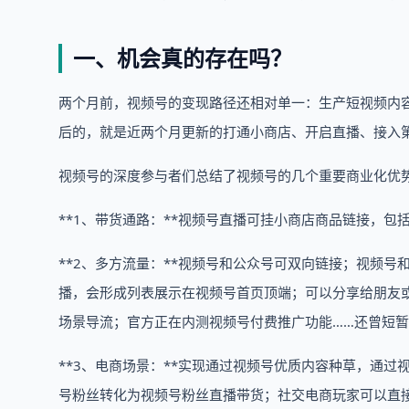
一、机会真的存在吗？
两个月前，视频号的变现路径还相对单一：生产短视频内
后的，就是近两个月更新的打通小商店、开启直播、接入
视频号的深度参与者们总结了视频号的几个重要商业化优
**1、带货通路：**视频号直播可挂小商店商品链接，
**2、多方流量：**视频号和公众号可双向链接；视频
播，会形成列表展示在视频号首页顶端；可以分享给朋友
场景导流；官方正在内测视频号付费推广功能……还曾短
**3、电商场景：**实现通过视频号优质内容种草，通
号粉丝转化为视频号粉丝直播带货；社交电商玩家可以直