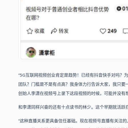
“5G互联网视频创业肯定是趋势！已经有抖音快手对吗？
团队？门槛是不是有点高？我身体力行告诉大家，我只要一
创始人李潇在视频号上录下这段视频的时候，可能并没有
和李潇同样兴奋的还有十点读书的林少。这个早期就活跃
“这种直播关系更具备信任基础。现在视频号直播有关注