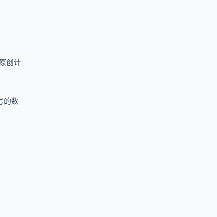
原创计
号的数