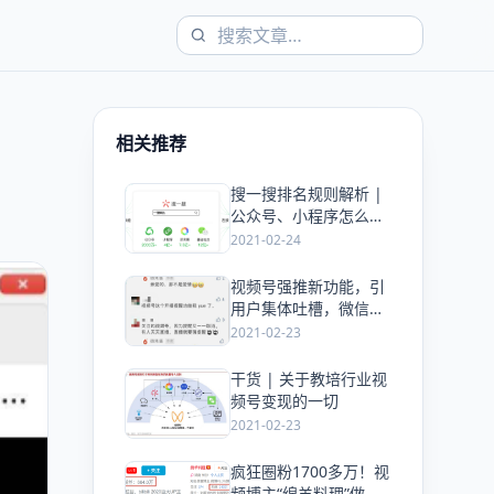
相关推荐
搜一搜排名规则解析 |
爱
公众号、小程序怎么做
微信服务搜索？
2021-02-24
视频号强推新功能，引
爱
用户集体吐槽，微信操
之过急？
2021-02-23
干货 | 关于教培行业视
爱
频号变现的一切
2021-02-23
疯狂圈粉1700多万！视
爱
频博主“绵羊料理”做了