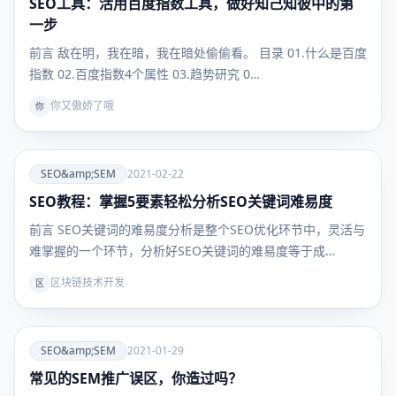
SEO工具：活用百度指数工具，做好知己知彼中的第
SEO&amp;SEM
一步
前言 敌在明，我在暗，我在暗处偷偷看。 目录 01.什么是百度
指数 02.百度指数4个属性 03.趋势研究 0…
你又傲娇了哦
你
爱
SEO&amp;SEM
2021-02-22
SEO教程：掌握5要素轻松分析SEO关键词难易度
SEO&amp;SEM
前言 SEO关键词的难易度分析是整个SEO优化环节中，灵活与
难掌握的一个环节，分析好SEO关键词的难易度等于成…
区块链技术开发
区
爱
SEO&amp;SEM
2021-01-29
常见的SEM推广误区，你造过吗？
SEO&amp;SEM