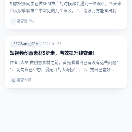
相信很多同学在做SEM推广的时候都会遇到一些误区，今天来
和大家聊聊推广中常见的几个误区。 1、南波万方能显出我…
运营是个坑
爱
SEO&amp;SEM
2021-01-23
短视频创意素材5步走，有效提升线索量！
SEO&amp;SEM
作者|大磊 做创意素材之前，首先看看自己有没有这些问题：
1、切勿自己空想，漫无目的大海捞针； 2、凭自己喜好…
运营去哪
运