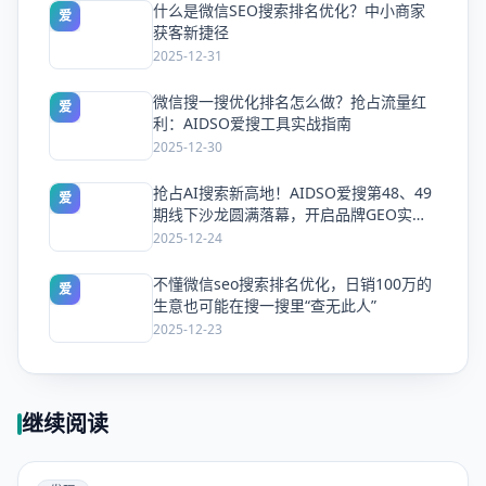
什么是微信SEO搜索排名优化？中小商家
爱
获客新捷径
2025-12-31
微信搜一搜优化排名怎么做？抢占流量红
爱
利：AIDSO爱搜工具实战指南
2025-12-30
抢占AI搜索新高地！AIDSO爱搜第48、49
爱
期线下沙龙圆满落幕，开启品牌GEO实战
新纪元
2025-12-24
不懂微信seo搜索排名优化，日销100万的
爱
生意也可能在搜一搜里“查无此人”
2025-12-23
继续阅读