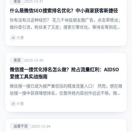
爱
发现
2025-12-31
什么是微信SEO搜索排名优化？中小商家获客新捷径
发现
你有没有过这种经历？ 花几千块投朋友圈广告，点击率惨淡；
做抖音引流，粉丝来了又走；搜索引擎优化，等排名等到花
儿…
小查
小
爱
发现
2025-12-30
微信搜一搜优化排名怎么做？抢占流量红利：AIDSO
发现
爱搜工具实战指南
微信搜一搜已成为被严重低估的精准流量入口！ 然而，想在微
信搜一搜中获得理想排名，仅靠传统内容创作远远不够。微
信…
小查
小
爱
运营干货
2025-12-24