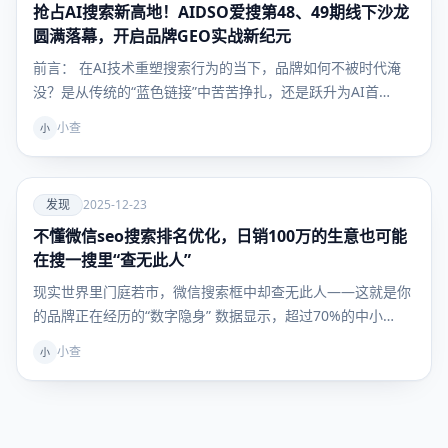
抢占AI搜索新高地！AIDSO爱搜第48、49期线下沙龙
运营干
货
圆满落幕，开启品牌GEO实战新纪元
前言： 在AI技术重塑搜索行为的当下，品牌如何不被时代淹
没？是从传统的“蓝色链接”中苦苦挣扎，还是跃升为AI首…
小查
小
爱
发现
2025-12-23
不懂微信seo搜索排名优化，日销100万的生意也可能
发现
在搜一搜里“查无此人”
现实世界里门庭若市，微信搜索框中却查无此人——这就是你
的品牌正在经历的“数字隐身” 数据显示，超过70%的中小…
小查
小