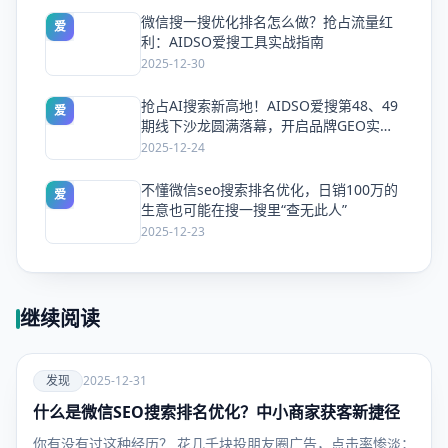
微信搜一搜优化排名怎么做？抢占流量红
爱
利：AIDSO爱搜工具实战指南
2025-12-30
抢占AI搜索新高地！AIDSO爱搜第48、49
爱
期线下沙龙圆满落幕，开启品牌GEO实战
新纪元
2025-12-24
不懂微信seo搜索排名优化，日销100万的
爱
生意也可能在搜一搜里“查无此人”
2025-12-23
继续阅读
爱
发现
2025-12-31
什么是微信SEO搜索排名优化？中小商家获客新捷径
发现
你有没有过这种经历？ 花几千块投朋友圈广告，点击率惨淡；