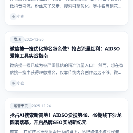
做抖音引流，粉丝来了又走；搜索引擎优化，等排名等到花
儿…
小查
小
爱
发现
2025-12-30
微信搜一搜优化排名怎么做？抢占流量红利：AIDSO
发现
爱搜工具实战指南
微信搜一搜已成为被严重低估的精准流量入口！ 然而，想在微
信搜一搜中获得理想排名，仅靠传统内容创作远远不够。微
信…
小查
小
爱
运营干货
2025-12-24
抢占AI搜索新高地！AIDSO爱搜第48、49期线下沙龙
运营干
货
圆满落幕，开启品牌GEO实战新纪元
前言： 在AI技术重塑搜索行为的当下，品牌如何不被时代淹