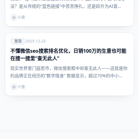
没？是从传统的“蓝色链接”中苦苦挣扎，还是跃升为AI首…
小查
小
爱
发现
2025-12-23
不懂微信seo搜索排名优化，日销100万的生意也可能
发现
在搜一搜里“查无此人”
现实世界里门庭若市，微信搜索框中却查无此人——这就是你
的品牌正在经历的“数字隐身” 数据显示，超过70%的中小…
小查
小