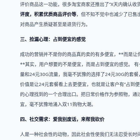
评价商品这一功能，很多淘宝商家还推出了“X天内确认收货
评度，积累优质商品评价等
，但不知不觉中也减少了已售
对商品产生质疑甚至是退货行为。
三、捡漏心理：占到便宜的感觉
成功的营销并不是你的商品真的卖的有多便宜，**而是让
**其实，用户想要的不是便宜，而是占到便宜的感觉。 
量和24元30G流量，我毫不犹豫的选择了24元30G的套
价值是让24元套餐看上去更便宜，也就是让客户有“占到
的心理找到的一个合理出口。把日常价格作为参照物，通过
宜，毫不犹豫地涌入双11购物大潮。
四、社交需求：爱我别废话，来帮我砍价
人是一种社会性的动物，因此社会性使我们无法忍受长时