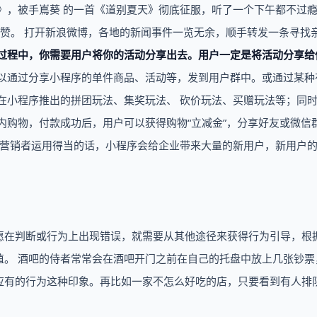
》，被手嶌葵 的一首《道别夏天》彻底征服，听了一个下午都不过
赞。 打开新浪微博，各地的新闻事件一览无余，顺手转发一条寻找
过程中，你需要用户将你的活动分享出去。用户一定是将活动分享给
以通过分享小程序的单件商品、活动等，发到用户群中。或通过某种
在小程序推出的拼团玩法、集奖玩法、 砍价玩法、买赠玩法等；同
内购物，付款成功后，用户可以获得购物“立减金”，分享好友或微信
策，营销者运用得当的话，小程序会给企业带来大量的新用户，新用户
愿在判断或行为上出现错误，就需要从其他途径来获得行为引导，根
值。 酒吧的侍者常常会在酒吧开门之前在自己的托盘中放上几张钞票
应有的行为这种印象。再比如一家不怎么好吃的店，只要看到有人排