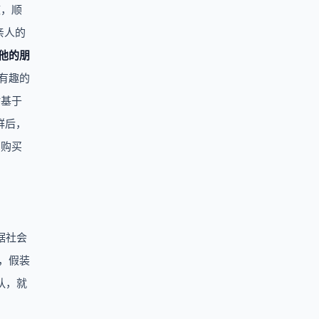
瘾，顺
亲人的
他的朋
有趣的
时基于
群后，
的购买
据社会
，假装
队，就