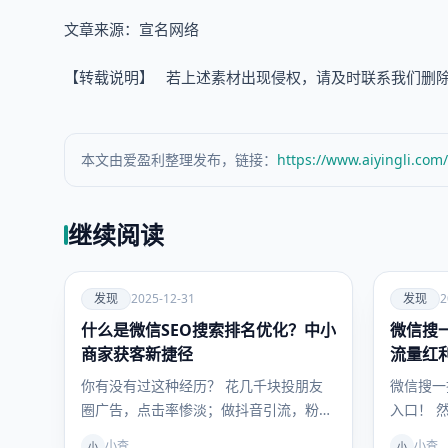
文章来源：宣名网络
【转载说明】 若上述素材出现侵权，请及时联系我们删除及进行
本文由爱盈利整理发布，链接：
https://www.aiyingli.com
继续阅读
爱
爱
发现
2025-12-31
发现
2
什么是微信SEO搜索排名优化？中小
发现
微信搜
发现
商家获客新捷径
流量红利
南
你有没有过这种经历？ 花几千块投朋友
微信搜一
圈广告，点击率惨淡；做抖音引流，粉丝
入口！ 
来了又走；搜索引擎优化，等排名等到花
想排名，
小查
小查
小
小