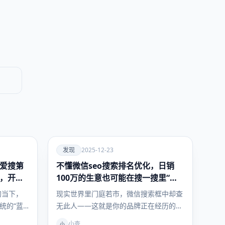
爱
发现
2025-12-23
O爱搜第
不懂微信seo搜索排名优化，日销
发现
幕，开启
100万的生意也可能在搜一搜里“查
无此人”
的当下，
现实世界里门庭若市，微信搜索框中却查
统的“蓝
无此人——这就是你的品牌正在经历的
AI首…
“数字隐身” 数据显示，超过70%的中小…
小查
小