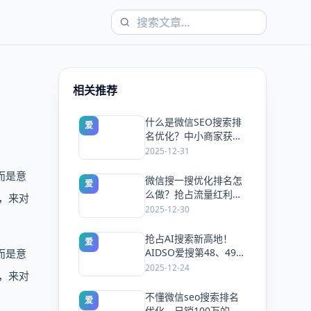
相关推荐
什么是微信SEO搜索排
爱
名优化？中小商家获客
新捷径
2025-12-31
而是意
微信搜一搜优化排名怎
爱
么做？抢占流量红利：
，来对
AIDSO爱搜工具实战指
2025-12-30
南
抢占AI搜索新高地！
爱
AIDSO爱搜第48、49期
而是意
线下沙龙圆满落幕，开
2025-12-24
，来对
启品牌GEO实战新纪元
不懂微信seo搜索排名
爱
优化，日销100万的生