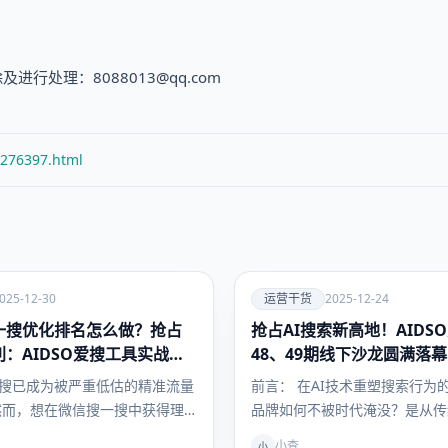
处理：8088013@qq.com
/276397.html
爱
025-12-30
运营干货
2025-12-24
一搜优化排名怎么做？抢占
抢占AI搜索新高地！AIDS
运营干
货
：AIDSO爱搜工具实战指
48、49期线下沙龙圆满落
品牌GEO实战新纪元
搜已成为被严重低估的精准流量
前言： 在AI技术重塑搜索行为
然而，想在微信搜一搜中获得理
品牌如何不被时代淹没？是从传
仅靠传统内容创作远远不够。微
色链接”中苦苦挣扎，还是跃升为
小查
小