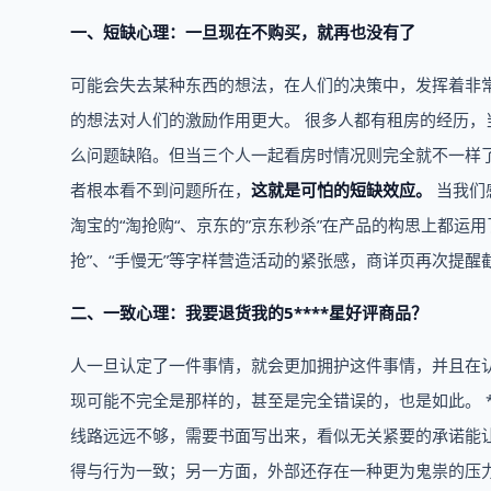
一、短缺心理：一旦现在不购买，就再也没有了
可能会失去某种东西的想法，在人们的决策中，发挥着非
的想法对人们的激励作用更大。 很多人都有租房的经历
么问题缺陷。但当三个人一起看房时情况则完全就不一样
者根本看不到问题所在，
这就是可怕的短缺效应。
当我们
淘宝的“淘抢购“、京东的”京东秒杀”在产品的构思上都运
抢”、“手慢无”等字样营造活动的紧张感，商详页再次提
二、一致心理：我要退货我的5****星好评商品？
人一旦认定了一件事情，就会更加拥护这件事情，并且在
现可能不完全是那样的，甚至是完全错误的，也是如此。 
线路远远不够，需要书面写出来，看似无关紧要的承诺能
得与行为一致；另一方面，外部还存在一种更为鬼祟的压