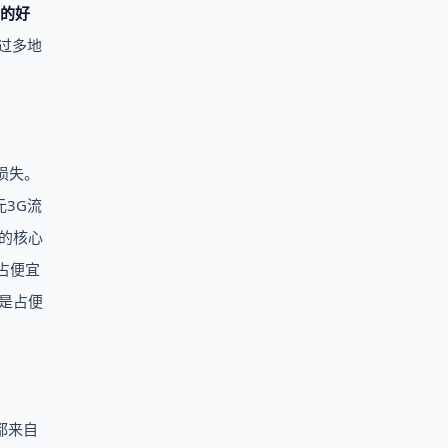
的好
过多地
损失。
3G流
餐的核心
占便宜
是占便
都来自