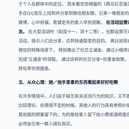
于个人在群体中的定位。 周末看完宫崎骏的《再见红花坂
手在QQ音乐上找到并分享到微信朋友圈，引来一堆朋友的
微博，心中祈福，希望走失的家人早些团聚。
在活动运营
友。
在大型活动时（如双十一、双十二等），社群运营可
活动，吸引人们去分享，达到快速裂变的目的。 再比如现
微信的特殊场景下， 特别推出了社交立减金，通过小程序
完成“立减金”的领取。 通过这样的社交分享+优惠金政
转化率也将提高。
五、从众心理：她／他手里拿的东西看起来好好吃啊
在许多情境中，人们由于缺乏有关适当行为的知识，又不
比较理论，在情境不定的时候，其他人的行为具有参照价
是前面的顾客留下的，为的是给客人留下给小费是酒吧里
必然会引来一群人排队购买。