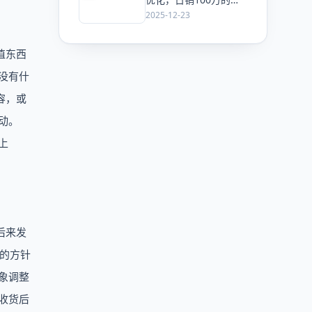
意也可能在搜一搜里“查
2025-12-23
无此人”
值东西
没有什
容，或
动。
上
后来发
同的方针
象调整
收货后