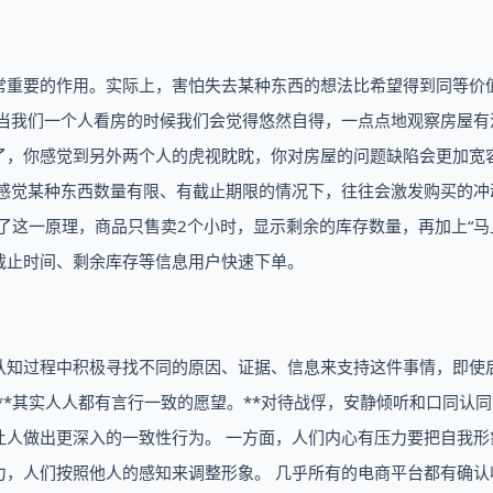
常重要的作用。实际上，害怕失去某种东西的想法比希望得到同等价
，当我们一个人看房的时候我们会觉得悠然自得，一点点地观察房屋有
了，你感觉到另外两个人的虎视眈眈，你对房屋的问题缺陷会更加宽
感觉某种东西数量有限、有截止期限的情况下，往往会激发购买的冲
用了这一原理，商品只售卖2个小时，显示剩余的库存数量，再加上“马
醒截止时间、剩余库存等信息用户快速下单。
认知过程中积极寻找不同的原因、证据、信息来支持这件事情，即使
**其实人人都有言行一致的愿望。**对待战俘，安静倾听和口同认
让人做出更深入的一致性行为。 一方面，人们内心有压力要把自我形
力，人们按照他人的感知来调整形象。 几乎所有的电商平台都有确认