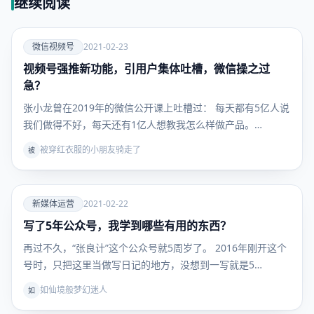
继续阅读
爱
微信视频号
2021-02-23
视频号强推新功能，引用户集体吐槽，微信操之过
微信视频
号
急？
张小龙曾在2019年的微信公开课上吐槽过： 每天都有5亿人说
我们做得不好，每天还有1亿人想教我怎么样做产品。…
被穿红衣服的小朋友骑走了
被
爱
新媒体运营
2021-02-22
写了5年公众号，我学到哪些有用的东西？
新媒体运
营
再过不久，“张良计”这个公众号就5周岁了。 2016年刚开这个
号时，只把这里当做写日记的地方，没想到一写就是5…
如仙境般梦幻迷人
如