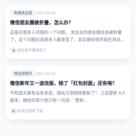
爱
新媒体运营
2021-02-08
微信朋友圈被折叠，怎么办？
新媒体运
营
这是近很多人问我的一个问题。 发出去的朋友圈信息被折叠
了，这个问题应该很多人都发现了，其实微信很早就在测试
“…
说好就不要再哭了
说
爱
微信视频号
2021-02-07
微信新年又一波改版，除了「红包封面」还有啥？
微信视频
号
不知道大家有没有发现，微信又悄悄地更新了！ 之前更新 8.0
版本，微信的简介就只有一句话：“更新…
秋天又回来了呢
秋