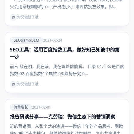
只会用常规理解的roi（产出/投入）来评估投放效果，但…
你又傲娇了哦
你
爱
SEO&amp;SEM
2021-02-24
SEO工具：活用百度指数工具，做好知己知彼中的第
SEO&amp;SEM
一步
前言 敌在明，我在暗，我在暗处偷偷看。 目录 01.什么是百度
指数 02.百度指数4个属性 03.趋势研究 0…
你又傲娇了哦
你
爱
流量增长
2021-02-01
报告研读分享——克劳瑞：微信生态下的营销洞察
流量增
长
近的营销圈，从张小龙的演讲——微信十年的产品思考，到微
信8.0的动态表情包，频繁被微信的动作刷屏。张小龙演讲中…