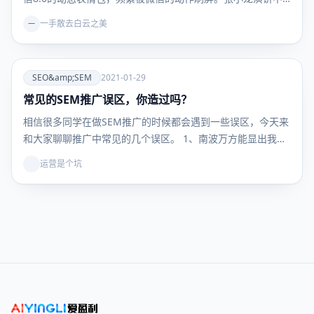
一手散去白云之美
一
爱
SEO&amp;SEM
2021-01-29
常见的SEM推广误区，你造过吗？
SEO&amp;SEM
相信很多同学在做SEM推广的时候都会遇到一些误区，今天来
和大家聊聊推广中常见的几个误区。 1、南波万方能显出我…
运营是个坑