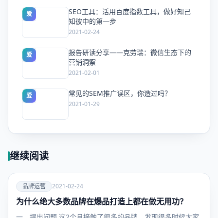
SEO工具：活用百度指数工具，做好知己
爱
知彼中的第一步
2021-02-24
报告研读分享——克劳瑞：微信生态下的
爱
营销洞察
2021-02-01
常见的SEM推广误区，你造过吗？
爱
2021-01-29
继续阅读
爱
品牌运营
2021-02-24
为什么绝大多数品牌在爆品打造上都在做无用功？
品牌运
营
一、提出问题 这2个月接触了很多的品牌，发现很多时候大家