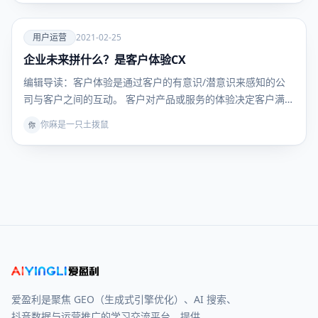
爱
用户运营
2021-02-25
企业未来拼什么？是客户体验CX
用户运
营
编辑导读：客户体验是通过客户的有意识/潜意识来感知的公
司与客户之间的互动。 客户对产品或服务的体验决定客户满
意…
你麻是一只土拨鼠
你
爱盈利是聚焦 GEO（生成式引擎优化）、AI 搜索、
抖音数据与运营推广的学习交流平台，提供