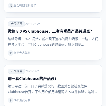
带…
后会有期限制猫了
后
爱
产品运营
2021-02-25
微信 8.0 VS Clubhouse，二者有哪些产品共通点？
产品运
营
编辑导语：2021初始，就出现了这样的魔幻场景：一边，人们
在各大平台上寻找Clubhouse的邀请码，纷纷想要…
女王大人驾到
女
爱
产品运营
2021-02-25
聊一聊Clubhouse的产品设计
产品运
营
编辑导语：前一阵子突然爆火的一款国外音频社交软件
Clubhouse传开，不少用户都用邀请码进入软件体验，这种
简…
谁都没我可爱
谁