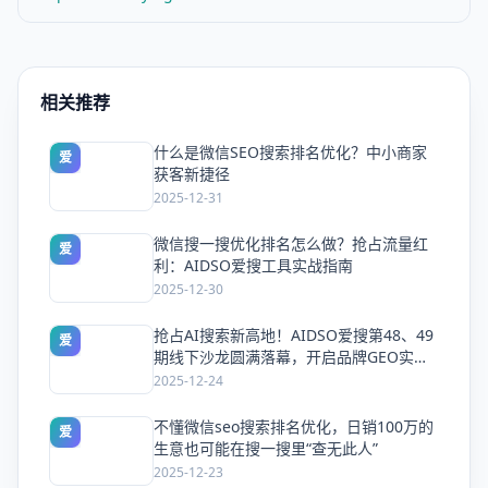
相关推荐
什么是微信SEO搜索排名优化？中小商家
爱
获客新捷径
2025-12-31
微信搜一搜优化排名怎么做？抢占流量红
爱
利：AIDSO爱搜工具实战指南
2025-12-30
抢占AI搜索新高地！AIDSO爱搜第48、49
爱
期线下沙龙圆满落幕，开启品牌GEO实战
新纪元
2025-12-24
不懂微信seo搜索排名优化，日销100万的
爱
生意也可能在搜一搜里“查无此人”
2025-12-23