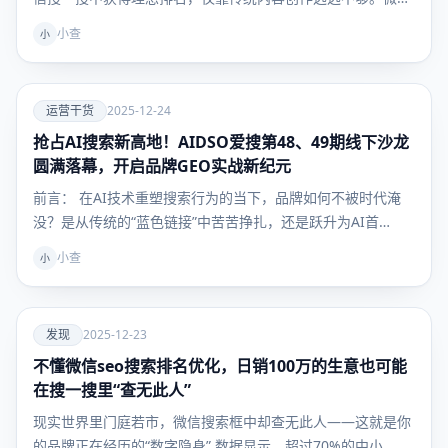
信…
小查
小
爱
运营干货
2025-12-24
抢占AI搜索新高地！AIDSO爱搜第48、49期线下沙龙
运营干
货
圆满落幕，开启品牌GEO实战新纪元
前言： 在AI技术重塑搜索行为的当下，品牌如何不被时代淹
没？是从传统的“蓝色链接”中苦苦挣扎，还是跃升为AI首…
小查
小
爱
发现
2025-12-23
不懂微信seo搜索排名优化，日销100万的生意也可能
发现
在搜一搜里“查无此人”
现实世界里门庭若市，微信搜索框中却查无此人——这就是你
的品牌正在经历的“数字隐身” 数据显示，超过70%的中小…