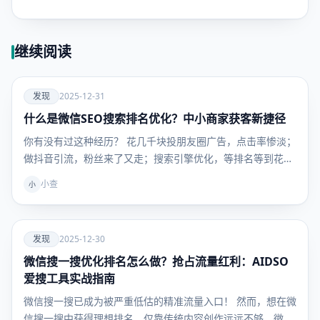
继续阅读
爱
发现
2025-12-31
什么是微信SEO搜索排名优化？中小商家获客新捷径
发现
你有没有过这种经历？ 花几千块投朋友圈广告，点击率惨淡；
做抖音引流，粉丝来了又走；搜索引擎优化，等排名等到花
儿…
小查
小
爱
发现
2025-12-30
微信搜一搜优化排名怎么做？抢占流量红利：AIDSO
发现
爱搜工具实战指南
微信搜一搜已成为被严重低估的精准流量入口！ 然而，想在微
信搜一搜中获得理想排名，仅靠传统内容创作远远不够。微