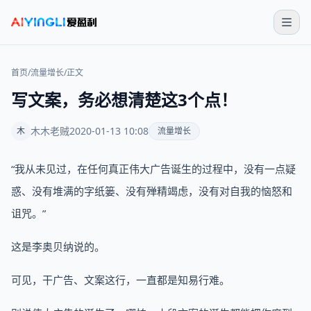
首页
/
流量增长
/
正文
写文案，务必想清楚这3个点！
木木老贼
2020-01-13 10:08
木
流量增长
“我从未见过，在任何真正伟大广告诞生的过程中，没有一点疑
惑、没有堆满的字纸篓、没有殚精竭虑，没有对自我的恼怒和
诅咒。”
这是李奥贝纳说的。
可见，干广告、文案这行，一直都是知易行难。