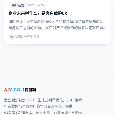
爱
用户运营
2021-02-25
企业未来拼什么？是客户体验CX
用户运
营
编辑导读：客户体验是通过客户的有意识/潜意识来感知的公
司与客户之间的互动。 客户对产品或服务的体验决定客户满
意…
你麻是一只土拨鼠
你
爱盈利是聚焦 GEO（生成式引擎优化）、AI 搜索、
抖音数据与运营推广的学习交流平台，提供
GEO/DSO 知识库、运营干货、行业资讯与实战案