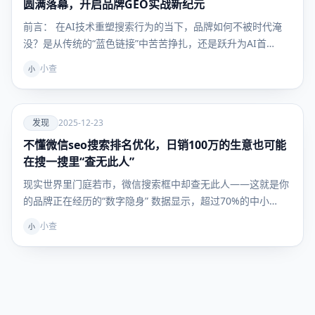
圆满落幕，开启品牌GEO实战新纪元
前言： 在AI技术重塑搜索行为的当下，品牌如何不被时代淹
没？是从传统的“蓝色链接”中苦苦挣扎，还是跃升为AI首…
小查
小
爱
发现
2025-12-23
不懂微信seo搜索排名优化，日销100万的生意也可能
发现
在搜一搜里“查无此人”
现实世界里门庭若市，微信搜索框中却查无此人——这就是你
的品牌正在经历的“数字隐身” 数据显示，超过70%的中小…
小查
小