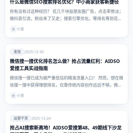
什么是微信SEO搜索排名优化？中小商家获客新捷径
发现
你有没有过这种经历？ 花几千块投朋友圈广告，点击率惨淡；
做抖音引流，粉丝来了又走；搜索引擎优化，等排名等到花
儿…
小查
小
爱
发现
2025-12-30
微信搜一搜优化排名怎么做？抢占流量红利：AIDSO
发现
爱搜工具实战指南
微信搜一搜已成为被严重低估的精准流量入口！ 然而，想在微
信搜一搜中获得理想排名，仅靠传统内容创作远远不够。微
信…
小查
小
爱
运营干货
2025-12-24
抢占AI搜索新高地！AIDSO爱搜第48、49期线下沙龙
运营干
货