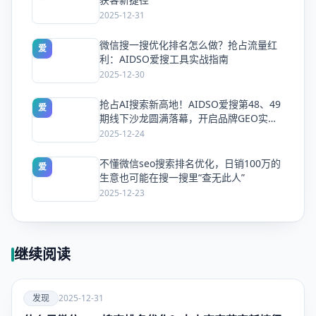
2025-12-31
微信搜一搜优化排名怎么做？抢占流量红
爱
利：AIDSO爱搜工具实战指南
2025-12-30
抢占AI搜索新高地！AIDSO爱搜第48、49
爱
期线下沙龙圆满落幕，开启品牌GEO实战
新纪元
2025-12-24
不懂微信seo搜索排名优化，日销100万的
爱
生意也可能在搜一搜里“查无此人”
2025-12-23
继续阅读
爱
发现
2025-12-31