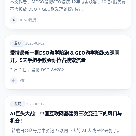
本文作者：AIDSO爱搜CEO波波 12年搜索获客：10亿+服务费
不含投放 DSO + GEO联动理论提出者…
AIDSO爱搜
A
爱
发现
2026-03-02
爱搜最新一期DSO游学陪跑 & GEO游学陪跑双课同
发现
开，5天手把手教会你抢占搜索流量
3 月 2 日，爱搜 DSO &#282…
小查
小
爱
发现
2026-02-12
AI巨头大战：中国互联网基建第三次变迁下的风口与
发现
机会！
-转载自公众号黑牛影记 互联网巨头的 AI 大战已经开打了。