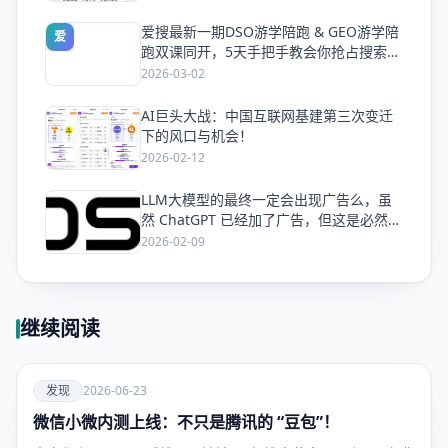
爱搜最新一期DSO游学陪跑 & GEO游学陪
爱
跑双课同开，5天手把手教会你抢占搜索流
量
2026-03-02
AI巨头大战：中国互联网基建第三次变迁
爱
下的风口与机会！
2026-02-12
LLM大模型的最终一定会出现广告么，虽
爱
然 ChatGPT 已经加了广告，但这是必然终
局么？
2026-02-09
继续阅读
爱
发现
2026-06-23
微信小微内测上线：不只是腾讯的 “豆包”！
发现