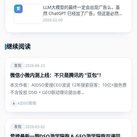
LLM大模型的最终一定会出现广告么，虽
爱
然 ChatGPT 已经加了广告，但这是必然终
局么？
2026-02-09
继续阅读
爱
发现
2026-06-23
微信小微内测上线：不只是腾讯的 “豆包”！
发现
本文作者：AIDSO爱搜CEO波波 12年搜索获客：10亿+服务费
不含投放 DSO + GEO联动理论提出者…
AIDSO爱搜
A
爱
发现
2026-03-02
爱搜最新一期DSO游学陪跑 & GEO游学陪跑双课同
发现