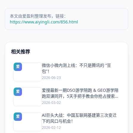
本文由爱盈利整理发布，链接：
https://www.aiyingli.com/856.html
相关推荐
微信小微内测上线：不只是腾讯的 “豆
爱
包”！
2026-06-23
爱搜最新一期DSO游学陪跑 & GEO游学陪
爱
跑双课同开，5天手把手教会你抢占搜索流
量
2026-03-02
AI巨头大战：中国互联网基建第三次变迁
爱
下的风口与机会！
2026-02-12