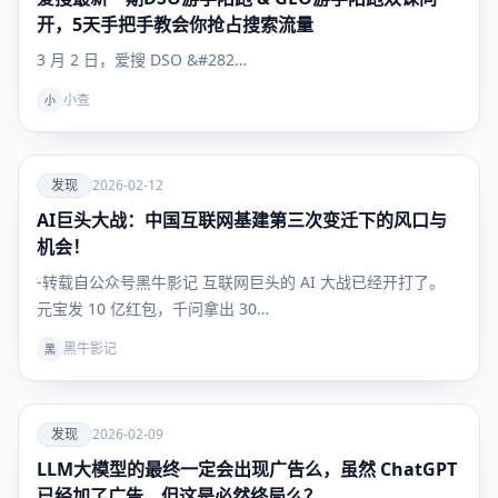
开，5天手把手教会你抢占搜索流量
3 月 2 日，爱搜 DSO &#282…
小查
小
爱
发现
2026-02-12
AI巨头大战：中国互联网基建第三次变迁下的风口与
发现
机会！
-转载自公众号黑牛影记 互联网巨头的 AI 大战已经开打了。
元宝发 10 亿红包，千问拿出 30…
黑牛影记
黑
爱
发现
2026-02-09
LLM大模型的最终一定会出现广告么，虽然 ChatGPT
发现
已经加了广告，但这是必然终局么？