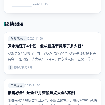
2020-11-19
继续阅读
爱
短视频运营
2020-11-20
罗永浩还了4个亿，他从直播带货赚了多少钱？
短视频运
营
罗永浩又登热搜了，并且#罗永浩还了4个亿#还是热搜榜的头
名名。 在《脱口秀大会》节目中，罗永浩调侃自己欠下的6…
老板好我是A君
老
爱
产品运营
2020-11-20
借势必备！超全12月营销热点大全&案例
产品运
营
刚过完双11的各位“吃圭人”，小编温馨提示，魔幻2020年就快