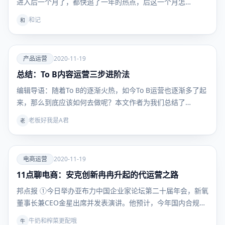
进入后一个月了，都快追了一年的热点，后这一个月怎…
和记
和
爱
产品运营
2020-11-19
总结：To B内容运营三步进阶法
产品运
营
编辑导语：随着To B的逐渐火热，如今To B运营也逐渐多了起
来，那么到底应该如何去做呢？本文作者为我们总结了…
老板好我是A君
老
爱
电商运营
2020-11-19
11点聊电商：安克创新冉冉升起的代运营之路
电商运
营
邦点报 ①今日举办亚布力中国企业家论坛第二十届年会，新氧
董事长兼CEO金星出席并发表演讲。他预计，今年国内合规…
牛奶和榨菜更配哦
牛