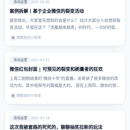
爱
活动运营
2021-02-05
案例拆解丨基于企业微信的裂变活动
活动运
营
提到增长，大家首先想到的会是什么？ 估计大部分人会想到裂
变活动，毕竟在这个「流量越来越贵」的时代，一次好的裂
变…
隔壁班的小哥哥
隔
爱
活动运营
2021-01-27
微信红包封面 | 可预见的裂变和刷量者的狂欢
活动运
营
上周二刚刚结束的“微信十年”的直播，龙哥讲了很多微信的改
动方向，其中视频号的篇幅是大的。 就在上周四，微信的官…
隔壁班的小哥哥
隔
爱
活动运营
2021-01-19
这次我被套路的死死的，聊聊抽奖拉新的玩法
活动运