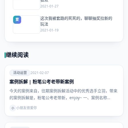
2021-01-27
这次我被套路的死死的，聊聊抽奖拉新的
爱
玩法
2021-01-19
继续阅读
爱
活动运营
2021-02-07
案例拆解 | 粉笔公考老带新案例
活动运
营
今天的案例来自，往期案例拆解活动中的优秀选手立羽，带来
的案例拆解是，粉笔公考老带新，enjoy~ 一、案例名称…
小朋友很爱你
小