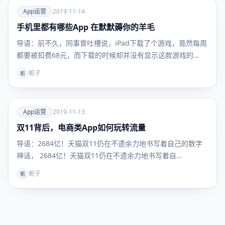
爱
App运营
2019-11-14
手机里都有哪些App 在默默薅你的羊毛
App运
营
导语：前不久，同事曾吐槽说，iPad下载了个游戏，竟然每周
都要被扣费68元，而下载的时候却并没有显示这款游戏的…
栀子
栀
爱
App运营
2019-11-13
双11背后，电商类App如何玩转流量
App运
营
导语：2684亿！天猫双11仍在不遗余力地书写着自己的数字
神话， 2684亿！天猫双11仍在不遗余力地书写着自…
栀子
栀