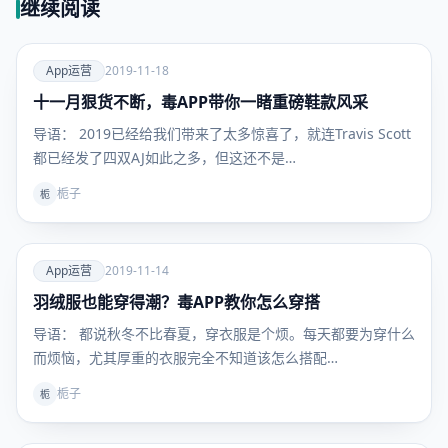
继续阅读
爱
App运营
2019-11-18
十一月狠货不断，毒APP带你一睹重磅鞋款风采
App运
营
导语： 2019已经给我们带来了太多惊喜了，就连Travis Scott
都已经发了四双AJ如此之多，但这还不是…
栀子
栀
爱
App运营
2019-11-14
羽绒服也能穿得潮？毒APP教你怎么穿搭
App运
营
导语： 都说秋冬不比春夏，穿衣服是个烦。每天都要为穿什么
而烦恼，尤其厚重的衣服完全不知道该怎么搭配…
栀子
栀